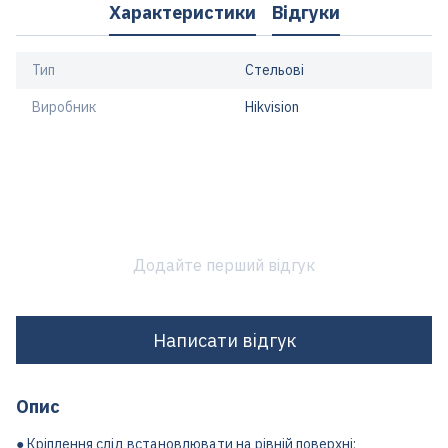
Характеристики
Відгуки
Тип
Стельові
Виробник
Hikvision
Додайте перший відгук
Написати відгук
Опис
● Кріплення слід встановлювати на рівній поверхні;