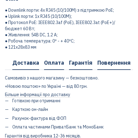
● Downlink порти: 4x RJ45 (10/100M) з підтримкою PoE;
● Uplink порти: 1x RJ45 (10/100M);
● Протокол PoE: IEEE802.3af (PoE), IEEE802.3at (PoE+)/
бюджет 60 Вт;
● Живлення: 54В DC, 1.2 A;
● Робоча температура: 0º - + 40ºC;
● 121x28x83 мм
Доставка
Оплата
Гарантія
Повернення
Самовивіз з нашого магазину — безкоштовно.
«Новою поштою» по Україні — від 80 грн.
Більше інформації про доставку
Готівкою при отриманні
Карткою он-лайн
Рахунок-фактура від ФОП
Оплата частинами ПриватБанк та МоноБанк
Гарантія від виробника 12-36 місяців.