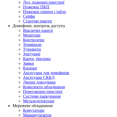
Дод. пожежні пристрої
Пожежні ПКП
Пожежні сирени і табло
Сейфи
Стартові пакети
Домофони, контроль доступу
Викличні панелі
Монітори
Контролери
Термінали
Турнікети
Зчитувачі
Карти, брелоки
Замки
Кнопки
Аксесуари для домофонів
Аксесуари СККД
Дверні доводчики
Комплекти обладнання
Переговорні пристрої
Системи паркування
Металодетектори
Мережеве обладнання
Комутатори
Маршрутизатор