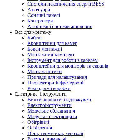
Системи накопичення енергії BESS
Аксесуари
Сонячні панелі
Контролери
Автономні системи живлення
Все для монтажу
Кабель
Кронштейни для камер
Бокси монтажні
Монтажний комплект
Інструмент для роботи з кабелем
Кронштейни для моніторів та екранів
Монтаж оптики
Прилади для налаштування
Прожектори інфрачервоні
Розподільчі коробки
Електрика, інструменти
Вилки, колодки, подовжувачі
Електроінструменти
Модульне обладнання
Модульні електрощити
Обігрівачі
Освітлення
Піни, герметики, аерозолі
Розетки, вимикачі