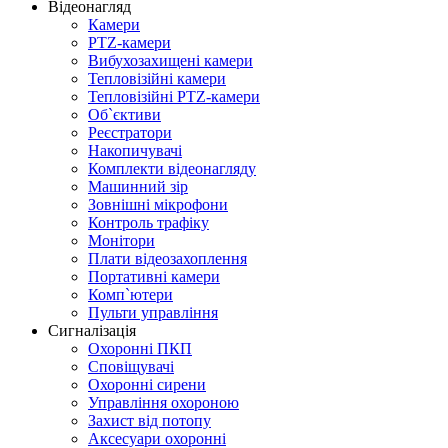
Відеонагляд
Камери
PTZ-камери
Вибухозахищені камери
Тепловізійні камери
Тепловізійні PTZ-камери
Об`єктиви
Реєстратори
Накопичувачі
Комплекти відеонагляду
Машинний зір
Зовнішні мікрофони
Контроль трафіку
Монітори
Плати відеозахоплення
Портативні камери
Комп`ютери
Пульти управління
Сигналізація
Охоронні ПКП
Сповіщувачі
Охоронні сирени
Управління охороною
Захист від потопу
Аксесуари охоронні