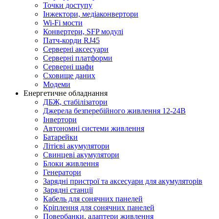
Точки доступу
Інжектори, медіаконвертори
Wi-Fi мости
Конвертери, SFP модулі
Патч-корди RJ45
Серверні аксесуари
Серверні платформи
Серверні шафи
Сховище даних
Модеми
Енергетичне обладнання
ДБЖ, стабілізатори
Джерела безперебійного живлення 12-24В
Інвертори
Автономні системи живлення
Батарейки
Літієві акумулятори
Свинцеві акумулятори
Блоки живлення
Генератори
Зарядні пристрої та аксесуари для акумуляторів
Зарядні станції
Кабель для сонячних панелей
Кріплення для сонячних панелей
Повербанки, адаптери живлення