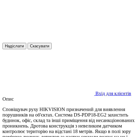
Надіслати
Скасувати
Вхід для клієнтів
Опис
Сповіщувач руху HIKVISION призначений для виявлення
порушників на об'єктах. Система DS-PDP18-EG2 захистить
будинок, офіс, склад та інші приміщення від несанкціонованих
проникнень. Дротова конструкція з невеликим датчиком
контролює територію на відстані 18 метрів. Якщо в полі зору
помічено людину, детектор за частки секунди реагує на це і