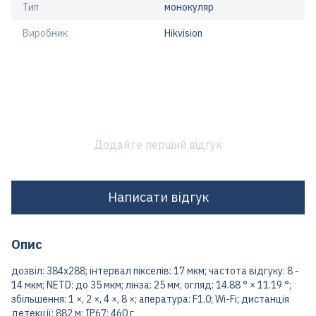
Тип
монокуляр
Виробник
Hikvision
Додайте перший відгук
Написати відгук
Опис
дозвіл: 384х288; інтервал пікселів: 17 мкм; частота відгуку: 8 -
14 мкм; NETD: до 35 мкм; лінза: 25 мм; огляд: 14.88 ° × 11.19 °;
збільшення: 1 ×, 2 ×, 4 ×, 8 ×; апература: F1.0; Wi-Fi; дистанція
детекції: 882 м; IP67; 460 г