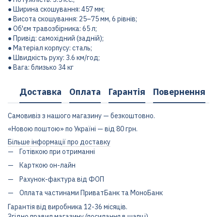
● Ширина скошування: 457 мм;
● Висота скошування: 25–75 мм, 6 рівнів;
● Об'єм травозбірника: 65 л;
● Привід: самохідний (задній);
● Матеріал корпусу: сталь;
● Швидкість руху: 3.6 км/год;
● Вага: близько 34 кг
Доставка
Оплата
Гарантія
Повернення
Самовивіз з нашого магазину — безкоштовно.
«Новою поштою» по Україні — від 80 грн.
Більше інформації про доставку
Готівкою при отриманні
Карткою он-лайн
Рахунок-фактура від ФОП
Оплата частинами ПриватБанк та МоноБанк
Гарантія від виробника 12-36 місяців.
Згідно правил магазину (посилання в шапці)