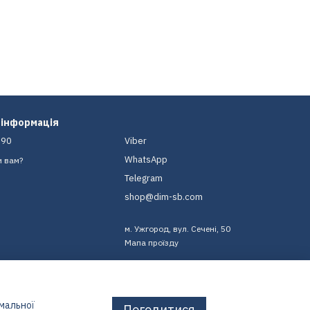
 інформація
-90
Viber
WhatsApp
и вам?
Telegram
shop@dim-sb.com
м. Ужгород, вул. Сечені, 50
Мапа проїзду
имальної
Погодитися