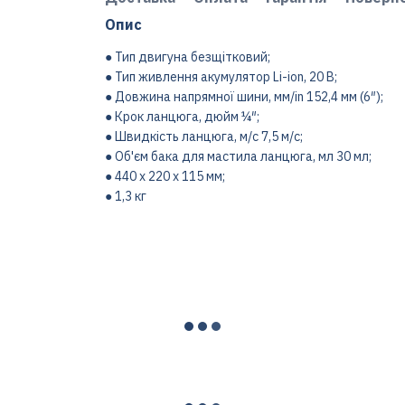
Опис
● Тип двигуна безщітковий;
● Тип живлення акумулятор Li-ion, 20 В;
● Довжина напрямної шини, мм/in 152,4 мм (6″);
● Крок ланцюга, дюйм ¼″;
● Швидкість ланцюга, м/с 7,5 м/с;
● Об'єм бака для мастила ланцюга, мл 30 мл;
● 440 х 220 х 115 мм;
● 1,3 кг