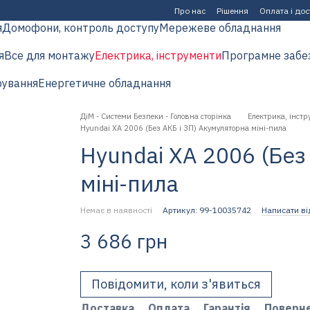
Про нас
Рішення
Оплата і до
я
Домофони, контроль доступу
Мережеве обладнання
я
Все для монтажу
Електрика, інструменти
Програмне забе
рування
Енергетичне обладнання
ДіМ - Системи Безпеки - Головна сторінка
Електрика, інстр
Hyundai XA 2006 (Без АКБ і ЗП) Акумуляторна міні-пила
Hyundai XA 2006 (Без
міні-пила
Немає в наявності
Артикул: 99-10035742
Написати ві
3 686 грн
Повідомити, коли з'явиться
Доставка
Оплата
Гарантія
Поверн