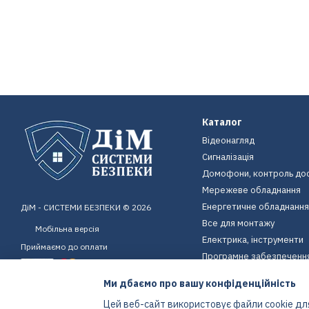
Каталог
Відеонагляд
Сигналізація
Домофони, контроль до
Мережеве обладнання
Енергетичне обладнання
ДіМ - СИСТЕМИ БЕЗПЕКИ © 2026
Все для монтажу
Мобільна версія
Електрика, інструменти
Приймаємо до оплати
Програмне забезпеченн
Пристрої для дому
Ми дбаємо про вашу конфіденційність
Екіпірування
Цей веб-сайт використовує файли cookie для
Енергетичне обладнання