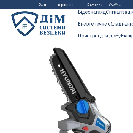
Перейти до основного контенту
Вхід
Бажання
Укр
Рус
Порівняння
Відеонагляд
Сигналізаці
Енергетичне обладнанн
Пристрої для дому
Екіпі