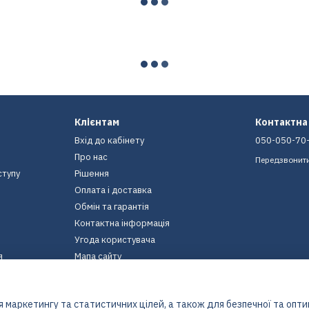
Клієнтам
Контактна
Вхід до кабінету
050-050-70
Про нас
Передзвонит
ступу
Рішення
Оплата і доставка
Обмін та гарантія
Контактна інформація
Угода користувача
я
Мапа сайту
Ми в соцмережах
 маркетингу та статистичних цілей, а також для безпечної та опт