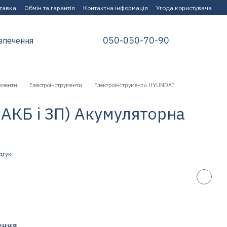
ставка
Обмін та гарантія
Контактна інформація
Угода користувача
050-050-70-90
зпечення
ументи
Електроінструменти
Електроінструменти HYUNDAI
 АКБ і ЗП) Акумуляторна
дгук
ення