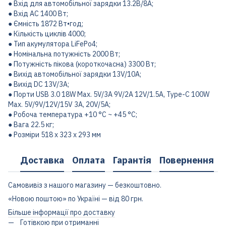
● Вхід для автомобільної зарядки 13.2В/8A;
● Вхід АС 1400 Вт;
● Ємність 1872 Вт•год;
● Кількість циклів 4000;
● Тип акумулятора LiFePo4;
● Номінальна потужність 2000 Вт;
● Потужність пікова (короткочасна) 3300 Вт;
● Вихід автомобільної зарядки 13V/10A;
● Вихід DC 13V/3A;
● Порти USB 3.0 18W Max. 5V/3A 9V/2A 12V/1.5A, Type-C 100W
Max. 5V/9V/12V/15V 3A, 20V/5A;
● Робоча температура +10 °C ~ +45 °C;
● Вага 22.5 кг;
● Розміри 518 х 323 х 293 мм
Доставка
Оплата
Гарантія
Повернення
Самовивіз з нашого магазину — безкоштовно.
«Новою поштою» по Україні — від 80 грн.
Більше інформації про доставку
Готівкою при отриманні