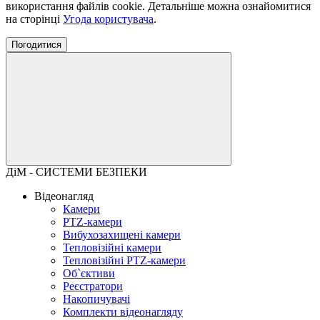
використання файлів cookie. Детальніше можна ознайомитися
на сторінці
Угода користувача
.
Погодитися
ДіМ - СИСТЕМИ БЕЗПЕКИ
Відеонагляд
Камери
PTZ-камери
Вибухозахищені камери
Тепловізійні камери
Тепловізійні PTZ-камери
Об`єктиви
Реєстратори
Накопичувачі
Комплекти відеонагляду