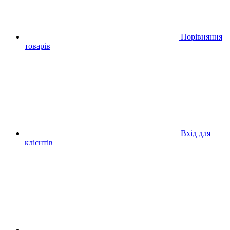
Порівняння
товарів
Вхід для
клієнтів