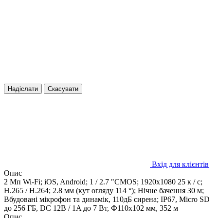
Надіслати
Скасувати
Вхід для клієнтів
Опис
2 Мп Wi-Fi; iOS, Android; 1 / 2.7 "CMOS; 1920х1080 25 к / с;
H.265 / H.264; 2.8 мм (кут огляду 114 °); Нічне бачення 30 м;
Вбудовані мікрофон та динамік, 110дБ сирена; IP67, Micro SD
до 256 ГБ, DC 12В / 1A до 7 Вт, Ф110x102 мм, 352 м
Опис