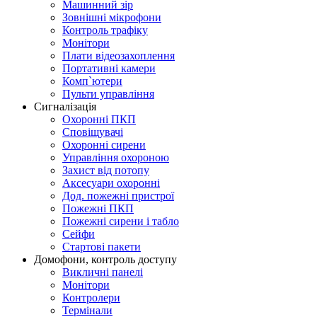
Машинний зір
Зовнішні мікрофони
Контроль трафіку
Монітори
Плати відеозахоплення
Портативні камери
Комп`ютери
Пульти управління
Сигналізація
Охоронні ПКП
Сповіщувачі
Охоронні сирени
Управління охороною
Захист від потопу
Аксесуари охоронні
Дод. пожежні пристрої
Пожежні ПКП
Пожежні сирени і табло
Сейфи
Стартові пакети
Домофони, контроль доступу
Викличні панелі
Монітори
Контролери
Термінали