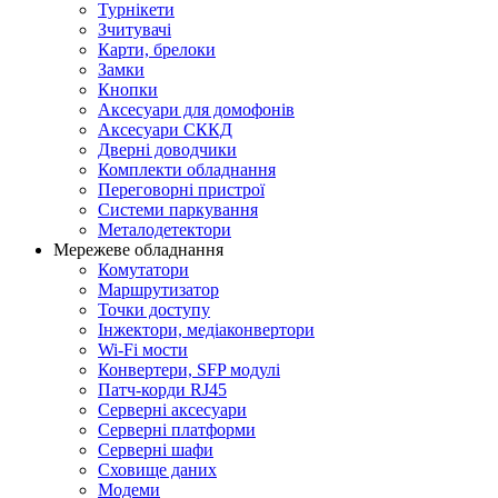
Турнікети
Зчитувачі
Карти, брелоки
Замки
Кнопки
Аксесуари для домофонів
Аксесуари СККД
Дверні доводчики
Комплекти обладнання
Переговорні пристрої
Системи паркування
Металодетектори
Мережеве обладнання
Комутатори
Маршрутизатор
Точки доступу
Інжектори, медіаконвертори
Wi-Fi мости
Конвертери, SFP модулі
Патч-корди RJ45
Серверні аксесуари
Серверні платформи
Серверні шафи
Сховище даних
Модеми