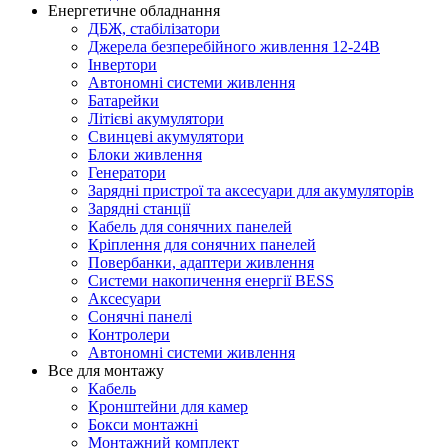
Енергетичне обладнання
ДБЖ, стабілізатори
Джерела безперебійного живлення 12-24В
Інвертори
Автономні системи живлення
Батарейки
Літієві акумулятори
Свинцеві акумулятори
Блоки живлення
Генератори
Зарядні пристрої та аксесуари для акумуляторів
Зарядні станції
Кабель для сонячних панелей
Кріплення для сонячних панелей
Повербанки, адаптери живлення
Системи накопичення енергії BESS
Аксесуари
Сонячні панелі
Контролери
Автономні системи живлення
Все для монтажу
Кабель
Кронштейни для камер
Бокси монтажні
Монтажний комплект