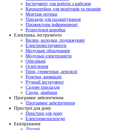
Інструмент для роботи з кабелем
Кронштейни для моніторів та екранів
Монтаж оптики
Прилади для налаштування
Прожектори інфрачервоні
Розподільчі коробки
Електрика, інструменти
Вилки, колодки, подовжувачі
Електроінструменти
Модульне обладнання
Модульні електрощити
Обігрівачі
Освітлення
Піни, герметики, аерозолі
Розетки, вимикачі
Ручний інструмент
Садове приладдя
Сходи, драбини
Програмне забезпечення
Програмне забезпечення
Пристрої для дому
Пристрої для дому
Електровелосипеди
Екіпірування
Ліхтарі