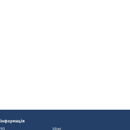
 інформація
-90
Viber