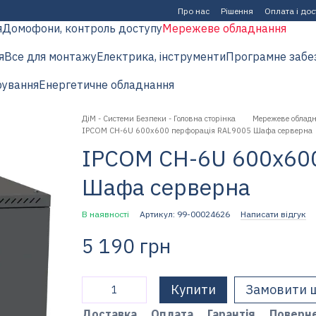
Про нас
Рішення
Оплата і до
я
Домофони, контроль доступу
Мережеве обладнання
я
Все для монтажу
Електрика, інструменти
Програмне забе
рування
Енергетичне обладнання
ДіМ - Системи Безпеки - Головна сторінка
Мережеве облад
IPCOM CH-6U 600x600 перфорація RAL9005 Шафа серверна
IPCOM CH-6U 600x60
Шафа серверна
В наявності
Артикул: 99-00024626
Написати відгук
5 190 грн
Купити
Замовити 
Доставка
Оплата
Гарантія
Поверн