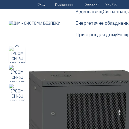
Перейти до основного контенту
Вхід
Бажання
Укр
Рус
Порівняння
Відеонагляд
Сигналізаці
Енергетичне обладнанн
Пристрої для дому
Екіпі