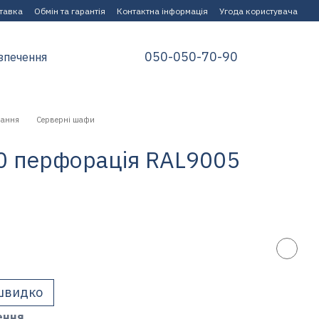
ставка
Обмін та гарантія
Контактна інформація
Угода користувача
050-050-70-90
зпечення
нання
Серверні шафи
0 перфорація RAL9005
швидко
ення