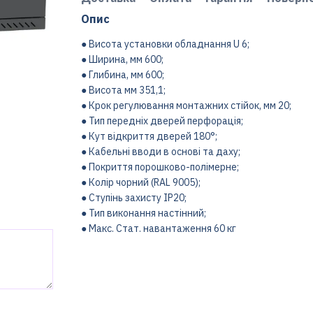
Опис
● Висота установки обладнання U 6;
● Ширина, мм 600;
● Глибина, мм 600;
● Висота мм 351,1;
● Крок регулювання монтажних стійок, мм 20;
● Тип передніх дверей перфорація;
● Кут відкриття дверей 180°;
● Кабельні вводи в основі та даху;
● Покриття порошково-полімерне;
● Колір чорний (RAL 9005);
● Ступінь захисту IP20;
● Тип виконання настінний;
● Макс. Стат. навантаження 60 кг