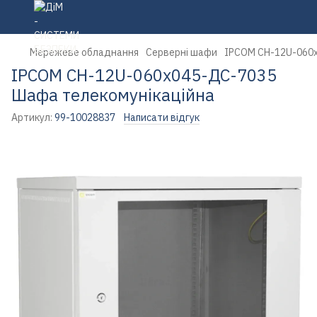
Мережеве обладнання
Серверні шафи
IPCOM СН-12U-060х
IPCOM СН-12U-060х045-ДС-7035
Шафа телекомунікаційна
Артикул:
99-10028837
Написати відгук