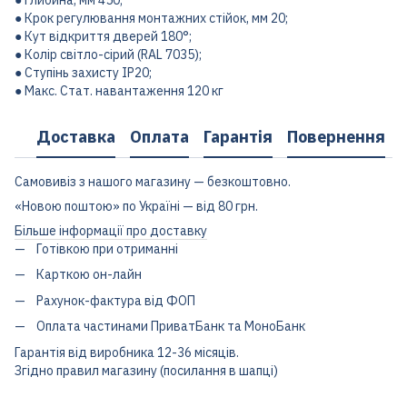
● Глибина, мм 450;
● Крок регулювання монтажних стійок, мм 20;
● Кут відкриття дверей 180°;
● Колір світло-сірий (RAL 7035);
● Ступінь захисту IP20;
● Макс. Стат. навантаження 120 кг
Доставка
Оплата
Гарантія
Повернення
Самовивіз з нашого магазину — безкоштовно.
«Новою поштою» по Україні — від 80 грн.
Більше інформації про доставку
Готівкою при отриманні
Карткою он-лайн
Рахунок-фактура від ФОП
Оплата частинами ПриватБанк та МоноБанк
Гарантія від виробника 12-36 місяців.
Згідно правил магазину (посилання в шапці)