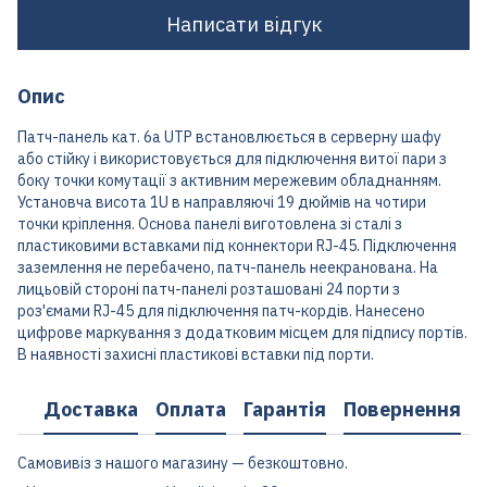
Написати відгук
Опис
Патч-панель кат. 6а UTP встановлюється в серверну шафу
або стійку і використовується для підключення витої пари з
боку точки комутації з активним мережевим обладнанням.
Установча висота 1U в направляючі 19 дюймів на чотири
точки кріплення. Основа панелі виготовлена зі сталі з
пластиковими вставками під коннектори RJ-45. Підключення
заземлення не перебачено, патч-панель неекранована. На
лицьовій стороні патч-панелі розташовані 24 порти з
роз'ємами RJ-45 для підключення патч-кордів. Нанесено
цифрове маркування з додатковим місцем для підпису портів.
В наявності захисні пластикові вставки під порти.
Доставка
Оплата
Гарантія
Повернення
Самовивіз з нашого магазину — безкоштовно.