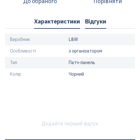
До обраного
Порівняти
Характеристики
Відгуки
Виробник
L&W
Особливості
з організатором
Тип
Патч-панель
Колір
Чорний
Додайте перший відгук