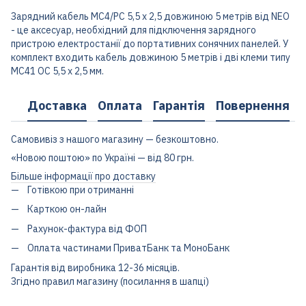
Зарядний кабель МС4/РС 5,5 х 2,5 довжиною 5 метрів від NЕО
- це аксесуар, необхідний для підключення зарядного
пристрою електростанії до портативних сонячних панелей. У
комплект входить кабель довжиною 5 метрів і дві клеми типу
МС41 ОС 5,5 х 2,5 мм.
Доставка
Оплата
Гарантія
Повернення
Самовивіз з нашого магазину — безкоштовно.
«Новою поштою» по Україні — від 80 грн.
Більше інформації про доставку
Готівкою при отриманні
Карткою он-лайн
Рахунок-фактура від ФОП
Оплата частинами ПриватБанк та МоноБанк
Гарантія від виробника 12-36 місяців.
Згідно правил магазину (посилання в шапці)