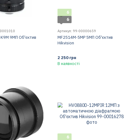
6
6
00001010
Артикул: 99-00000659
-K9M 9МП Об'єктив
MF2514M-5MP 5МП Об'єктив
Hikvision
2 250 грн
В наявності
6