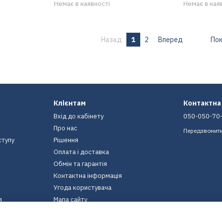
Немає в наявності
Немає в ная
Назад
1
2
Вперед
Пок
Клієнтам
Контактна
Вхід до кабінету
050-050-70
Про нас
Передзвонит
ступу
Рішення
Оплата і доставка
Обмін та гарантія
Контактна інформація
Угода користувача
я
Мапа сайту
Ми в соцмережах