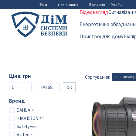
Перейти до основного контенту
Вхід
Бажання
Укр
Рус
Порівняння
Відеонагляд
Сигналізаці
Енергетичне обладнанн
Пристрої для дому
Екіпі
Ціна, грн
за популяр
Сортування:
Від Ціна, грн
До Ціна, грн
ОК
Бренд
4
DAHUA
13
HIKVISION
1
SafetyEye
2
Viatec