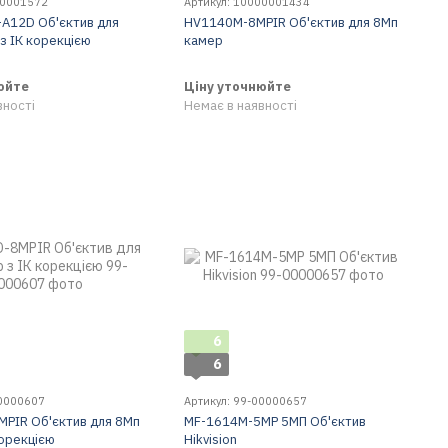
00001572
Артикул: 10000001434
A12D Об'єктив для
HV1140M-8MPIR Об'єктив для 8Мп
з ІК корекцією
камер
юйте
Ціну уточнюйте
вності
Немає в наявності
6
6
00000607
Артикул: 99-00000657
PIR Об'єктив для 8Мп
MF-1614M-5MP 5МП Об'єктив
корекцією
Hikvision