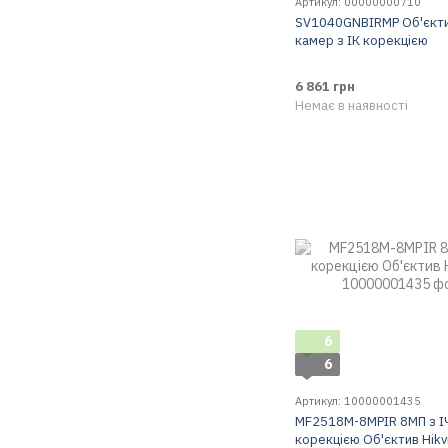
Артикул: 00000000710
SV1040GNBIRMP Об'єкти
камер з ІК корекцією
6 861 грн
Немає в наявності
6
6
Артикул: 10000001435
MF2518M-8MPIR 8МП з І
корекцією Об'єктив Hikv