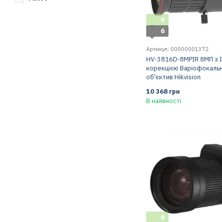
6
6
Артикул: 00000001372
HV-3816D-8MPIR 8МП з 
корекцією Варіофокаль
об'єктив Hikvision
10 368 грн
В наявності
6