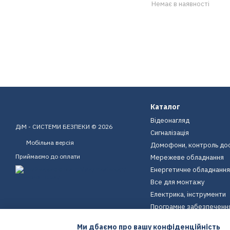
Немає в наявності
Каталог
Відеонагляд
ДіМ - СИСТЕМИ БЕЗПЕКИ © 2026
Сигналізація
Мобільна версія
Домофони, контроль до
Приймаємо до оплати
Мережеве обладнання
Енергетичне обладнання
Все для монтажу
Електрика, інструменти
Програмне забезпеченн
Пристрої для дому
Ми дбаємо про вашу конфіденційність