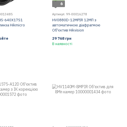
6
00013485
Артикул: 99-00016278
HS-640X17S1
HV0880D-12MPIR 12МП з
линза Hikmicro
автоматичною діафрагмою
Об'єктив Hikvision
юйте
29 768 грн
В наявності