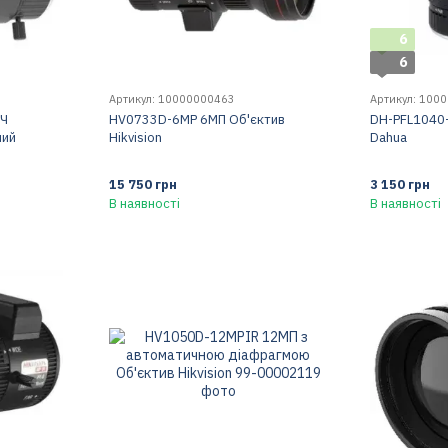
6
6
Артикул: 10000000463
Артикул: 100
ІЧ
HV0733D-6MP 6МП Об'єктив
DH-PFL1040
ний
Hikvision
Dahua
15 750 грн
3 150 грн
В наявності
В наявності