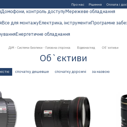
Про нас
Рішення
Оплата і до
я
Домофони, контроль доступу
Мережеве обладнання
я
Все для монтажу
Електрика, інструменти
Програмне забе
рування
Енергетичне обладнання
ДіМ - Системи Безпеки - Головна сторінка
Відеонагляд
Об`єктиви
Об`єктиви
ністю
спочатку дешевше
спочатку дорожчі
за назвою