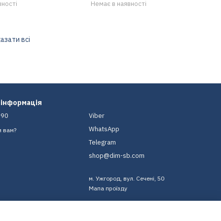
вності
Немає в наявності
азати всі
 інформація
-90
Viber
WhatsApp
и вам?
Telegram
shop@dim-sb.com
м. Ужгород, вул. Сечені, 50
Мапа проїзду