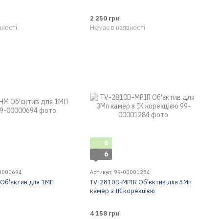
2 250 грн
вності
Немає в наявності
6
6
00000694
Артикул: 99-00001284
Об'єктив для 1МП
TV-2810D-MPIR Об'єктив для 3Мп
камер з ІК корекцією
4 158 грн