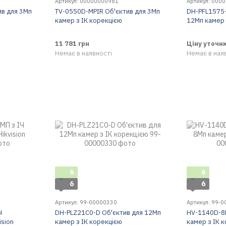
Артикул: 00000000981
Артикул: 000
в для 3Мп
TV-0550D-MPIR Об'єктив для 3Мп
DH-PFL1575-
камер з ІК корекцією
12Мп камер 
11 781 грн
Ціну уточн
Немає в наявності
Немає в ная
6
6
6
6
Артикул: 99-00000330
Артикул: 99-
Ч
DH-PLZ21C0-D Об'єктив для 12Мп
HV-1140D-8M
ision
камер з ІК корекцією
камер з ІК 