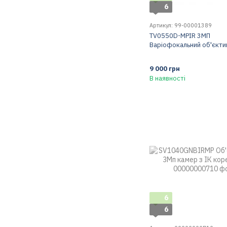
6
Артикул: 99-00001389
TV0550D-MPIR 3МП
Варіофокальний об'єктив
9 000 грн
В наявності
6
6