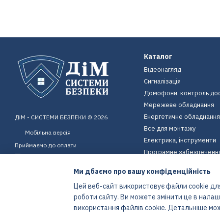
Каталог
Відеонагляд
Сигналізація
Домофони, контроль до
Мережеве обладнання
Енергетичне обладнання
ДіМ - СИСТЕМИ БЕЗПЕКИ © 2026
Все для монтажу
Мобільна версія
Електрика, інструменти
Приймаємо до оплати
Програмне забезпеченн
Пристрої для дому
Ми дбаємо про вашу конфіденційність
Екіпірування
Цей веб-сайт використовує файли cookie для
Енергетичне обладнання
роботи сайту. Ви можете змінити це в нала
Інтернет-магазин створений з Хорошоп
використання файлів cookie. Детальніше мо