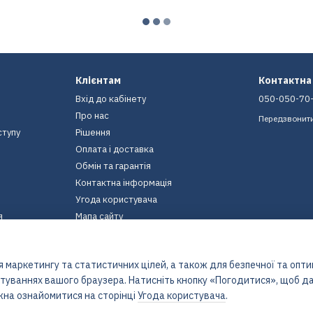
Клієнтам
Контактна
Вхід до кабінету
050-050-70
Про нас
Передзвонит
ступу
Рішення
Оплата і доставка
Обмін та гарантія
Контактна інформація
Угода користувача
я
Мапа сайту
Ми в соцмережах
 маркетингу та статистичних цілей, а також для безпечної та опт
штуваннях вашого браузера. Натисніть кнопку «Погодитися», щоб да
жна ознайомитися на сторінці
Угода користувача
.