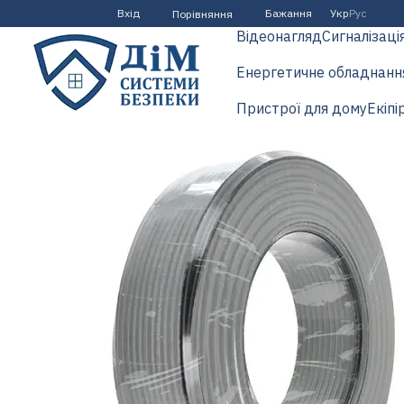
Перейти до основного контенту
Вхід
Бажання
Укр
Рус
Порівняння
Відеонагляд
Сигналізаці
Енергетичне обладнанн
Пристрої для дому
Екіпі