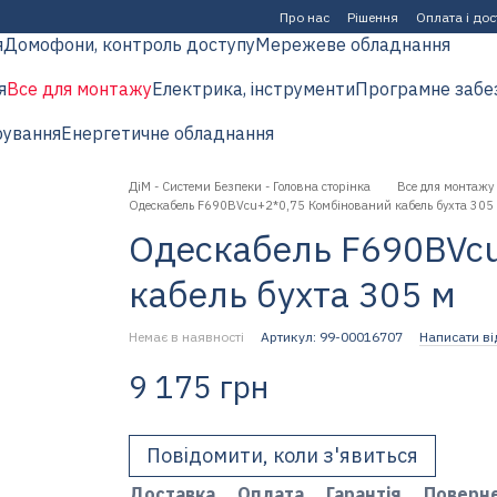
Про нас
Рішення
Оплата і до
я
Домофони, контроль доступу
Мережеве обладнання
я
Все для монтажу
Електрика, інструменти
Програмне забе
рування
Енергетичне обладнання
ДіМ - Системи Безпеки - Головна сторінка
Все для монтажу
Одескабель F690BVcu+2*0,75 Комбінований кабель бухта 305
Одескабель F690BVcu
кабель бухта 305 м
Немає в наявності
Артикул: 99-00016707
Написати ві
9 175 грн
Повідомити, коли з'явиться
Доставка
Оплата
Гарантія
Поверн