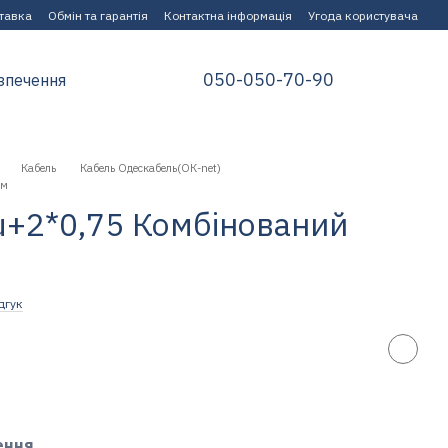
ставка
Обмін та гарантія
Контактна інформація
Угода користувача
050-050-70-90
зпечення
Кабель
Кабель Одескабель(ОК-net)
 м
+2*0,75 Комбінований
дгук
ення