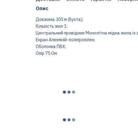
Опис
Довжина 305 м (бухта);
Кількість жил 1;
Центральний провідник Монолітна мідна жила із 
Екран Алюміній-поліпропілен;
Оболонка ПВХ;
Опір 75 Ом