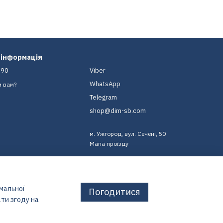
 інформація
-90
Viber
WhatsApp
и вам?
Telegram
shop@dim-sb.com
м. Ужгород, вул. Сечені, 50
Мапа проїзду
имальної
Погодитися
ти згоду на