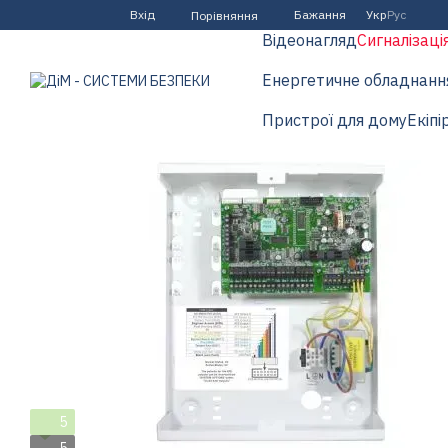
Перейти до основного контенту
Вхід
Бажання
Укр
Рус
Порівняння
Відеонагляд
Сигналізаці
Енергетичне обладнанн
Пристрої для дому
Екіпі
5