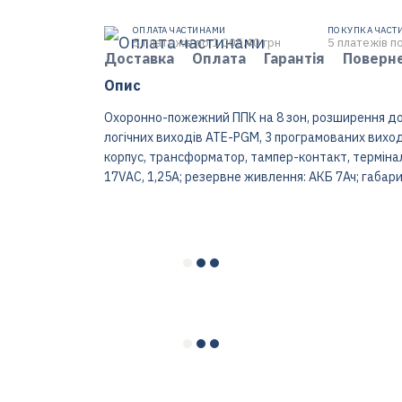
ОПЛАТА ЧАСТИНАМИ
ПОКУПКА ЧАСТ
5 платежів по 1 005.40 грн
5 платежів по
Доставка
Оплата
Гарантія
Поверн
Опис
Охоронно-пожежний ППК на 8 зон, розширення до 4
логічних виходів ATE-PGM, 3 програмованих вихо
корпус, трансформатор, тампер-контакт, термінал
17VAC, 1,25A; резервне живлення: АКБ 7Ач; габари