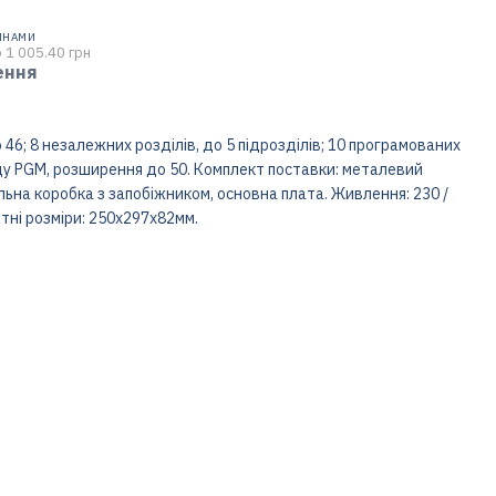
ИНАМИ
 1 005.40 грн
ення
6; 8 незалежних розділів, до 5 підрозділів; 10 програмованих
ду PGM, розширення до 50. Комплект поставки: металевий
ьна коробка з запобіжником, основна плата. Живлення: 230 /
тні розміри: 250х297х82мм.