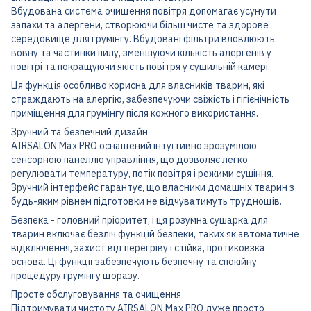
Вбудована система очищення повітря допомагає усунути
запахи та алергени, створюючи більш чисте та здорове
середовище для грумінгу. Вбудовані фільтри вловлюють
вовну та частинки пилу, зменшуючи кількість алергенів у
повітрі та покращуючи якість повітря у сушильній камері.
Ця функція особливо корисна для власників тварин, які
страждають на алергію, забезпечуючи свіжість і гігієнічність
приміщення для грумінгу після кожного використання.
Зручний та безпечний дизайн
AIRSALON Max PRO оснащений інтуїтивно зрозумілою
сенсорною панеллю управління, що дозволяє легко
регулювати температуру, потік повітря і режими сушіння.
Зручний інтерфейс гарантує, що власники домашніх тварин з
будь-яким рівнем підготовки не відчуватимуть труднощів.
Безпека - головний пріоритет, і ця розумна сушарка для
тварин включає безліч функцій безпеки, таких як автоматичне
відключення, захист від перегріву і стійка, протиковзка
основа. Ці функції забезпечують безпечну та спокійну
процедуру грумінгу щоразу.
Просте обслуговування та очищення
Підтримувати чистоту AIRSALON Max PRO дуже просто