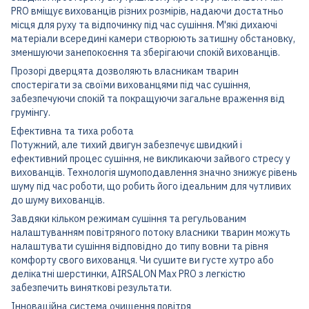
PRO вміщує вихованців різних розмірів, надаючи достатньо
місця для руху та відпочинку під час сушіння. М'які дихаючі
матеріали всередині камери створюють затишну обстановку,
зменшуючи занепокоєння та зберігаючи спокій вихованців.
Прозорі дверцята дозволяють власникам тварин
спостерігати за своїми вихованцями під час сушіння,
забезпечуючи спокій та покращуючи загальне враження від
грумінгу.
Ефективна та тиха робота
Потужний, але тихий двигун забезпечує швидкий і
ефективний процес сушіння, не викликаючи зайвого стресу у
вихованців. Технологія шумоподавлення значно знижує рівень
шуму під час роботи, що робить його ідеальним для чутливих
до шуму вихованців.
Завдяки кільком режимам сушіння та регульованим
налаштуванням повітряного потоку власники тварин можуть
налаштувати сушіння відповідно до типу вовни та рівня
комфорту свого вихованця. Чи сушите ви густе хутро або
делікатні шерстинки, AIRSALON Max PRO з легкістю
забезпечить виняткові результати.
Інноваційна система очищення повітря