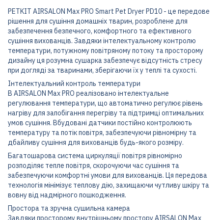
PETKIT AIRSALON Max PRO Smart Pet Dryer PD10 - це передове
рішення для сушіння домашніх тварин, розроблене для
забезпечення безпечного, комфортного та ефективного
сушіння вихованців. Завдяки інтелектуальному контролю
температури, потужному повітряному потоку та просторому
дизайну ця розумна сушарка забезпечує відсутність стресу
при догляді за тваринами, зберігаючи їх у теплі та сухості.
Інтелектуальний контроль температури
В AIRSALON Max PRO реалізовано інтелектуальне
регулювання температури, що автоматично регулює рівень
нагріву для запобігання перегріву та підтримці оптимальних
умов сушіння. Вбудовані датчики постійно контролюють
температуру та потік повітря, забезпечуючи рівномірну та
дбайливу сушіння для вихованців будь-якого розміру.
Багатошарова система циркуляції повітря рівномірно
розподіляє тепле повітря, скорочуючи час сушіння та
забезпечуючи комфортні умови для вихованців. Ця передова
технологія мінімізує теплову дію, захищаючи чутливу шкіру та
вовну від надмірного пошкодження.
Простора та зручна сушильна камера
Завдяки просторому внутрішньому простору AIRSALON Max