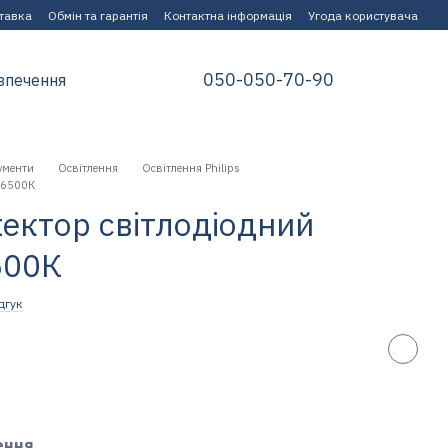
ставка
Обмін та гарантія
Контактна інформація
Угода користувача
050-050-70-90
зпечення
ументи
Освітлення
Освітлення Philips
 6500К
ектор світлодіодний
500К
дгук
ення