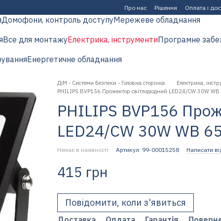
Про нас
Рішення
Оплата і до
я
Домофони, контроль доступу
Мережеве обладнання
я
Все для монтажу
Електрика, інструменти
Програмне забе
рування
Енергетичне обладнання
ДіМ - Системи Безпеки - Головна сторінка
Електрика, інстр
PHILIPS BVP156 Прожектор світлодіодний LED24/CW 30W WB
PHILIPS BVP156 Прож
LED24/CW 30W WB 6
Немає в наявності
Артикул: 99-00015258
Написати ві
415 грн
Повідомити, коли з'явиться
Доставка
Оплата
Гарантія
Поверн