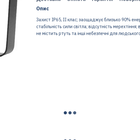
Опис
Захист IP65, ІІ клас; заощаджує близько 90% енер
стабільність сили світла; відсутність мерехтіння; 
не містить ртуть та інші небезпечні для людсько