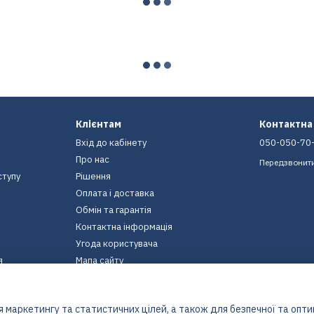
Клієнтам
Контактна
Вхід до кабінету
050-050-70
Про нас
Передзвонит
ступу
Рішення
Оплата і доставка
Обмін та гарантія
Контактна інформація
Угода користувача
я
Мапа сайту
Ми в соцмережах
 маркетингу та статистичних цілей, а також для безпечної та опт