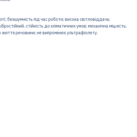
гії; безшумність під час роботи; висока світловіддача;
вібростійкий, стійкість до кліматичних умов; механічна міцність;
го життя речовини; не випромінює ультрафіолету.