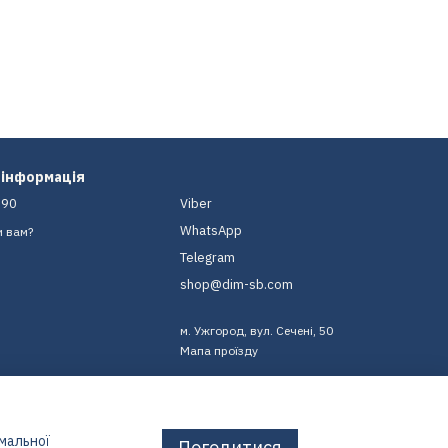
 інформація
-90
Viber
WhatsApp
и вам?
Telegram
shop@dim-sb.com
м. Ужгород, вул. Сечені, 50
Мапа проїзду
имальної
Погодитися