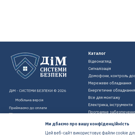
Каталог
Відеонагляд
Сигналізація
Домофони, контроль до
Мережеве обладнання
Енергетичне обладнання
ДіМ - СИСТЕМИ БЕЗПЕКИ © 2026
Все для монтажу
Мобільна версія
Електрика, інструменти
Приймаємо до оплати
Програмне забезпеченн
Пристрої для дому
Ми дбаємо про вашу конфіденційність
Екіпірування
Цей веб-сайт використовує файли cookie для
Енергетичне обладнання