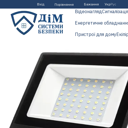
Перейти до основного контенту
Вхід
Бажання
Укр
Рус
Порівняння
Відеонагляд
Сигналізаці
Енергетичне обладнанн
Пристрої для дому
Екіпі