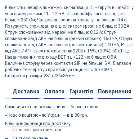
Кількість шлейфів пожежної сигналізації: 4; Напруга в шлейфі у
черговому режимі: 11 - 12,5 В; Опір шлейфу сигналізації, не
більше: 250 Ом; Час реакції зони на тривогу, не більше: 0,4 с;
Потужність споживання від електромережі, не більше: 30 ВА;
Струм споживання від мережі, не більше: 0,12 А; Струм
споживання від АКБ, не більше (режим спокою): 160 мА; Струм
споживання від АКБ, не більше (режим тривоги): 200 мА; Місце
під АКБ 7 А*г; Електроживлення: 220В (-15%,+10%), 50±1 Гц;
Навантаження по виходу DET та +12В, не більше: 0,5 А;
Величина струму через контакти SIR, не більше: 5 А; Діапазон
робочих температур при експлуатації: -5°С до +40°С;
Габаритні розміри: 281х226х85 мм.
Доставка
Оплата
Гарантія
Повернення
Самовивіз з нашого магазину — безкоштовно.
«Новою поштою» по Україні — від 80 грн.
Більше інформації про доставку
Готівкою при отриманні
Карткою он-лайн