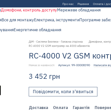
Про нас
Рішення
Оплата і до
я
Домофони, контроль доступу
Мережеве обладнання
я
Все для монтажу
Електрика, інструменти
Програмне забе
рування
Енергетичне обладнання
ДіМ - Системи Безпеки - Головна сторінка
Домофони, контр
RC-4000 V2 GSM контролер на 4000 абонентів
RC-4000 V2 GSM конт
Немає в наявності
Артикул: 99-00008390
Написати ві
3 452 грн
Повідомити, коли з'явиться
Доставка
Оплата
Гарантія
Поверн