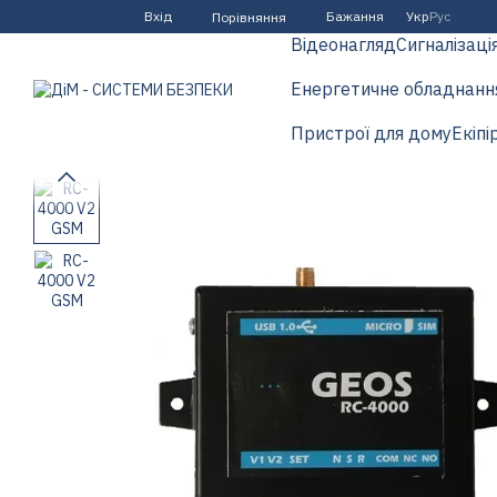
Перейти до основного контенту
Вхід
Бажання
Укр
Рус
Порівняння
Відеонагляд
Сигналізаці
Енергетичне обладнанн
Пристрої для дому
Екіпі