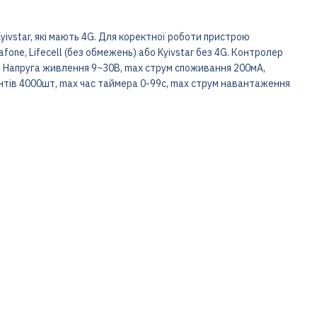
yivstar, які мають 4G. Для коректної роботи пристрою
ne, Lifecell (без обмежень) або Kyivstar без 4G. Контролер
 Напруга живлення 9~30В, max струм споживання 200мА,
нтів 4000шт, max час таймера 0-99с, max струм навантаження