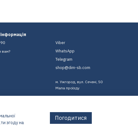
 інформація
-90
Viber
WhatsApp
и вам?
Telegram
shop@dim-sb.com
м. Ужгород, вул. Сечені, 50
Мапа проїзду
имальної
Погодитися
ти згоду на