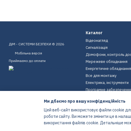
Каталог
Відеонагляд
ДіМ - СИСТЕМИ БЕЗПЕКИ © 2026
Сигналізація
Мобільна версія
Домофони, контроль до
Приймаємо до оплати
Мережеве обладнання
Енергетичне обладнання
Все для монтажу
Електрика, інструменти
Програмне забезпеченн
Пристрої для дому
Ми дбаємо про вашу конфіденційність
Екіпірування
Цей веб-сайт використовує файли cookie для
Енергетичне обладнання
роботи сайту. Ви можете змінити це в нала
Інтернет-магазин створений з Хорошоп
використання файлів cookie. Детальніше мо