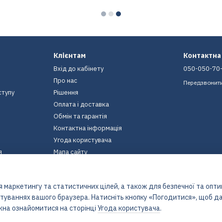
Клієнтам
Контактна
Вхід до кабінету
050-050-70
Про нас
Передзвонит
ступу
Рішення
Оплата і доставка
Обмін та гарантія
Контактна інформація
Угода користувача
я
Мапа сайту
Ми в соцмережах
 маркетингу та статистичних цілей, а також для безпечної та опт
штуваннях вашого браузера. Натисніть кнопку «Погодитися», щоб да
жна ознайомитися на сторінці
Угода користувача
.