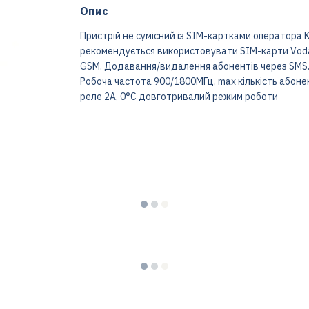
Опис
Пристрій не сумісний із SIM-картками оператора K
рекомендується використовувати SIM-карти Vodafo
GSM. Додавання/видалення абонентів через SMS.
Робоча частота 900/1800МГц, max кількість абоне
реле 2А, 0°C довготривалий режим роботи