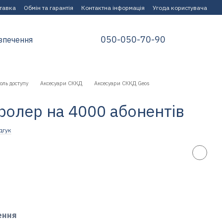
ставка
Обмін та гарантія
Контактна інформація
Угода користувача
050-050-70-90
зпечення
оль доступу
Аксесуари СККД
Аксесуари СККД Geos
ролер на 4000 абонентів
дгук
ення