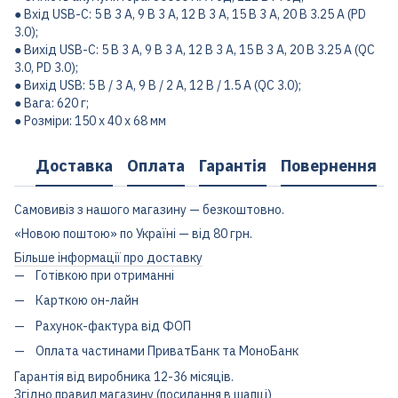
● Вхід USB-C: 5 В 3 А, 9 В 3 А, 12 В 3 А, 15 В 3 А, 20 В 3.25 А (PD
3.0);
● Вихід USB-C: 5 В 3 А, 9 В 3 А, 12 В 3 А, 15 В 3 А, 20 В 3.25 А (QC
3.0, PD 3.0);
● Вихід USB: 5 В / 3 A, 9 В / 2 А, 12 В / 1.5 A (QC 3.0);
● Вага: 620 г;
● Розміри: 150 x 40 x 68 мм
Доставка
Оплата
Гарантія
Повернення
Самовивіз з нашого магазину — безкоштовно.
«Новою поштою» по Україні — від 80 грн.
Більше інформації про доставку
Готівкою при отриманні
Карткою он-лайн
Рахунок-фактура від ФОП
Оплата частинами ПриватБанк та МоноБанк
Гарантія від виробника 12-36 місяців.
Згідно правил магазину (посилання в шапці)