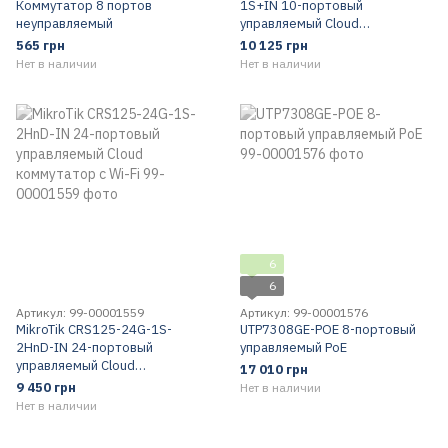
Коммутатор 8 портов
1S+IN 10-портовый
неуправляемый
управляемый Cloud
коммутатор
565 грн
10 125 грн
Нет в наличии
Нет в наличии
6
6
Артикул: 99-00001559
Артикул: 99-00001576
MikroTik CRS125-24G-1S-
UTP7308GE-POE 8-портовый
2HnD-IN 24-портовый
управляемый PoE
управляемый Cloud
17 010 грн
коммутатор с Wi-Fi
9 450 грн
Нет в наличии
Нет в наличии