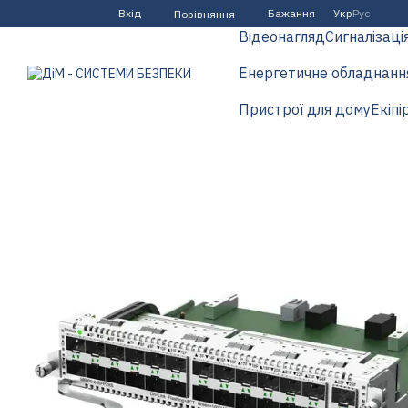
Перейти до основного контенту
Вхід
Бажання
Укр
Рус
Порівняння
Відеонагляд
Сигналізаці
Енергетичне обладнанн
Пристрої для дому
Екіпі