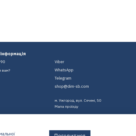
 інформація
-90
Viber
WhatsApp
и вам?
Telegram
shop@dim-sb.com
м. Ужгород, вул. Сечені, 50
Мапа проїзду
имальної
Погодитися