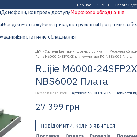
Про нас
Рішення
Оплата і до
я
Домофони, контроль доступу
Мережеве обладнання
я
Все для монтажу
Електрика, інструменти
Програмне забе
рування
Енергетичне обладнання
ДіМ - Системи Безпеки - Головна сторінка
Мережеве облад
Ruijie M6000-24SFP2XS для комутатора RG-NBS6002 Плата
Ruijie M6000-24SFP2X
NBS6002 Плата
Немає в наявності
Артикул: 99-00016416
Написати ві
27 399 грн
Повідомити, коли з'явиться
Доставка
Оплата
Гарантія
Поверн