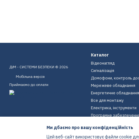
Каталог
Відеонагляд
ДіМ - СИСТЕМИ БЕЗПЕКИ © 2026
Сигналізація
Мобільна версія
Домофони, контроль до
Приймаємо до оплати
Мережеве обладнання
Енергетичне обладнання
Все для монтажу
Електрика, інструменти
Програмне забезпеченн
Пристрої для дому
Ми дбаємо про вашу конфіденційність
Екіпірування
Цей веб-сайт використовує файли cookie для
Енергетичне обладнання