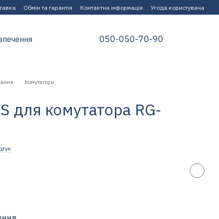
ставка
Обмін та гарантія
Контактна інформація
Угода користувача
050-050-70-90
зпечення
нання
Комутатори
S для комутатора RG-
дгук
ення