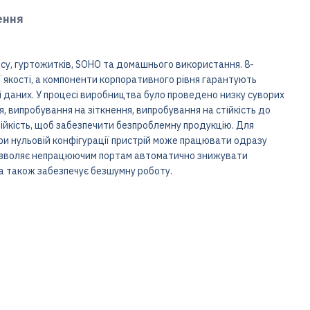
ення
су, гуртожитків, SOHO та домашнього використання. 8-
ї якості, а компоненти корпоративного рівня гарантують
і даних. У процесі виробництва було проведено низку суворих
я, випробування на зіткнення, випробування на стійкість до
ійкість, щоб забезпечити безпроблемну продукцію. Для
ри нульовій конфігурації пристрій може працювати одразу
дозволяє непрацюючим портам автоматично знижувати
а також забезпечує безшумну роботу.