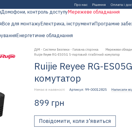
Про нас
Рішення
Оплата і до
я
Домофони, контроль доступу
Мережеве обладнання
я
Все для монтажу
Електрика, інструменти
Програмне забе
рування
Енергетичне обладнання
ДіМ - Системи Безпеки - Головна сторінка
Мережеве облад
Ruijie Reyee RG-ES05G 5-портовий гігабітний комутатор
Ruijie Reyee RG-ES05G
комутатор
Немає в наявності
Артикул: 99-00012825
Написати ві
899 грн
Повідомити, коли з'явиться