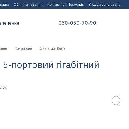
ставка
Обмін та гарантія
Контактна інформація
Угода користувача
050-050-70-90
зпечення
нання
Комутатори
Комутатори Ruijie
 5-портовий гігабітний
дгук