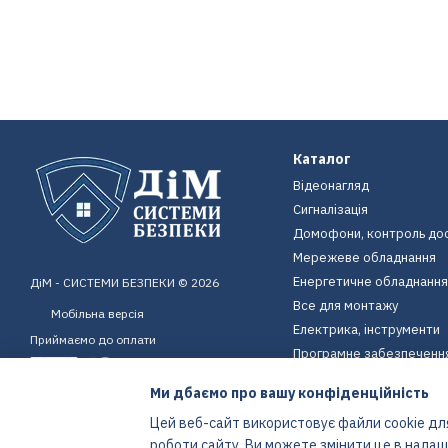
Каталог
Відеонагляд
Сигналізація
Домофони, контроль до
Мережеве обладнання
Енергетичне обладнання
ДіМ - СИСТЕМИ БЕЗПЕКИ © 2026
Все для монтажу
Мобільна версія
Електрика, інструменти
Приймаємо до оплати
Програмне забезпеченн
Пристрої для дому
Ми дбаємо про вашу конфіденційність
Екіпірування
Цей веб-сайт використовує файли cookie для
Енергетичне обладнання
роботи сайту. Ви можете змінити це в нала