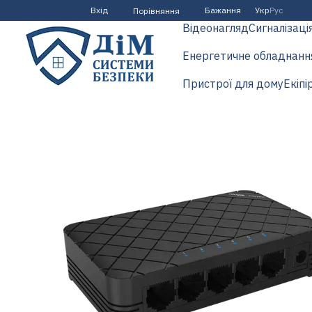
Перейти до основного контенту
Вхід
Бажання
Укр
Рус
Порівняння
Відеонагляд
Сигналізаці
Енергетичне обладнанн
Пристрої для дому
Екіпі