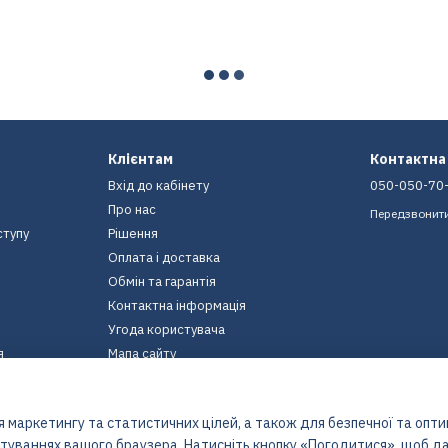
Клієнтам
Контактна
Вхід до кабінету
050-050-70
Про нас
Передзвонит
ступу
Рішення
Оплата і доставка
Обмін та гарантія
Контактна інформація
Угода користувача
я
Мапа сайту
Ми в соцмережах
 маркетингу та статистичних цілей, а також для безпечної та опт
штуваннях вашого браузера. Натисніть кнопку «Погодитися», щоб да