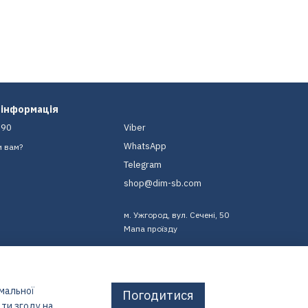
 інформація
-90
Viber
WhatsApp
и вам?
Telegram
shop@dim-sb.com
м. Ужгород, вул. Сечені, 50
Мапа проїзду
имальної
Погодитися
ти згоду на