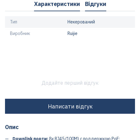
Характеристики
Відгуки
Тип
Некерований
Виробник
Ruijie
Додайте перший відгук
Написати відгук
Опис
Downlink порти:
8x RJ45 (100M) с поддержкою PoE;