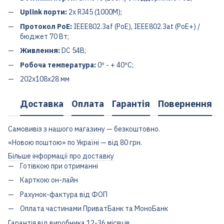
Uplink порти:
2x RJ45 (1000M);
Протокол PoE:
IEEE802.3af (PoE), IEEE802.3at (PoE+) /
бюджет 70 Вт;
Живлення:
DC 54В;
Робоча температура:
0º - + 40ºC;
202x108x28 мм
Доставка
Оплата
Гарантія
Повернення
Самовивіз з нашого магазину — безкоштовно.
«Новою поштою» по Україні — від 80 грн.
Більше інформації про доставку
Готівкою при отриманні
Карткою он-лайн
Рахунок-фактура від ФОП
Оплата частинами ПриватБанк та МоноБанк
Гарантія від виробника 12-36 місяців.