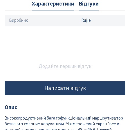
Характеристики
Відгуки
Виробник
Ruijie
Додайте перший відгук
Написати відгук
Опис
Високопродуктивний багатофункціональний маршрутизатор
безпеки з хмарним керуванням. Міжмережевий екран "все в
одному" + аудит поведінки мережі + IPS = NBR. Гнучкий