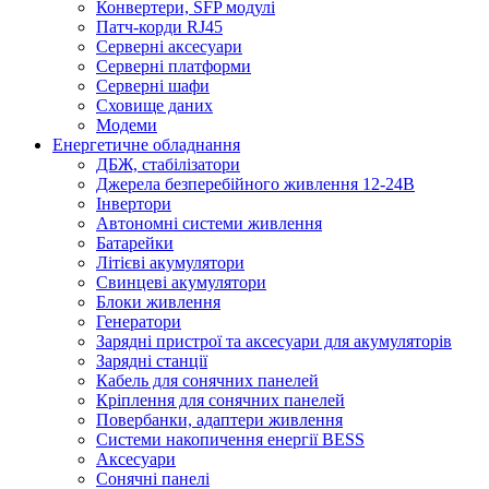
Конвертери, SFP модулі
Патч-корди RJ45
Серверні аксесуари
Серверні платформи
Серверні шафи
Сховище даних
Модеми
Енергетичне обладнання
ДБЖ, стабілізатори
Джерела безперебійного живлення 12-24В
Інвертори
Автономні системи живлення
Батарейки
Літієві акумулятори
Свинцеві акумулятори
Блоки живлення
Генератори
Зарядні пристрої та аксесуари для акумуляторів
Зарядні станції
Кабель для сонячних панелей
Кріплення для сонячних панелей
Повербанки, адаптери живлення
Системи накопичення енергії BESS
Аксесуари
Сонячні панелі