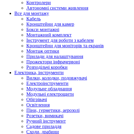
Контролери
Автономні системи живлення
Все для монтажу
Кабель
Кронштейни для камер
Бокси монтажні
Монтажний комплект
Інструмент для роботи з кабелем
Кронштейни для моніторів та екранів
Монтаж оптики
Прилади для налаштування
Прожектори інфрачервоні
Розподільчі коробки
Електрика, інструменти
Вилки, колодки, подовжувачі
Електроінструменти
Модульне обладнання
Модульні електрощити
Обігрівачі
Освітлення
Піни, герметики, аерозолі
Розетки, вимикачі
Ручний інструмент
Садове приладдя
Сходи, драбини