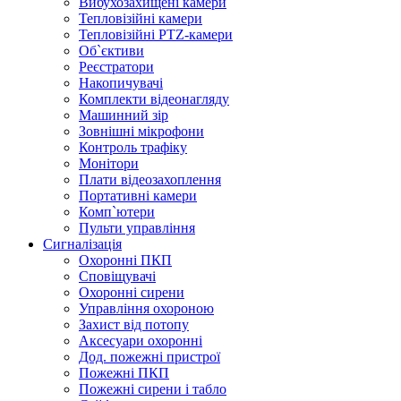
Вибухозахищені камери
Тепловізійні камери
Тепловізійні PTZ-камери
Об`єктиви
Реєстратори
Накопичувачі
Комплекти відеонагляду
Машинний зір
Зовнішні мікрофони
Контроль трафіку
Монітори
Плати відеозахоплення
Портативні камери
Комп`ютери
Пульти управління
Сигналізація
Охоронні ПКП
Сповіщувачі
Охоронні сирени
Управління охороною
Захист від потопу
Аксесуари охоронні
Дод. пожежні пристрої
Пожежні ПКП
Пожежні сирени і табло