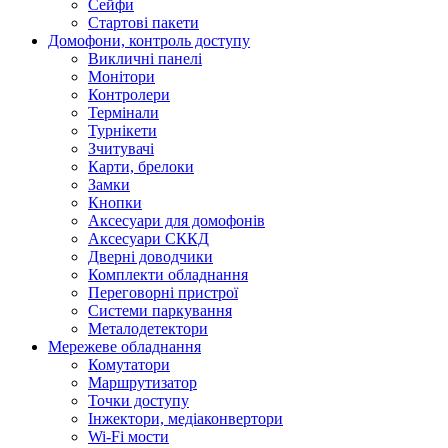
Сейфи
Стартові пакети
Домофони, контроль доступу
Викличні панелі
Монітори
Контролери
Термінали
Турнікети
Зчитувачі
Карти, брелоки
Замки
Кнопки
Аксесуари для домофонів
Аксесуари СККД
Дверні доводчики
Комплекти обладнання
Переговорні пристрої
Системи паркування
Металодетектори
Мережеве обладнання
Комутатори
Маршрутизатор
Точки доступу
Інжектори, медіаконвертори
Wi-Fi мости