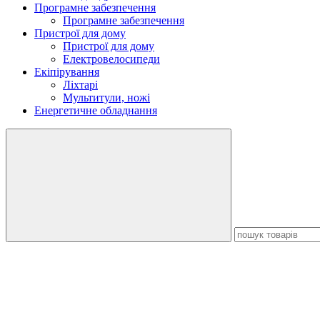
Програмне забезпечення
Програмне забезпечення
Пристрої для дому
Пристрої для дому
Електровелосипеди
Екіпірування
Ліхтарі
Мультитули, ножі
Енергетичне обладнання