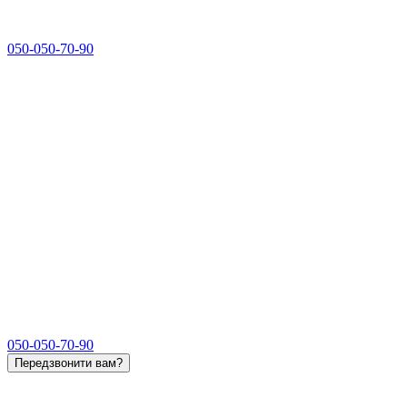
050-050-70-90
050-050-70-90
Передзвонити вам?