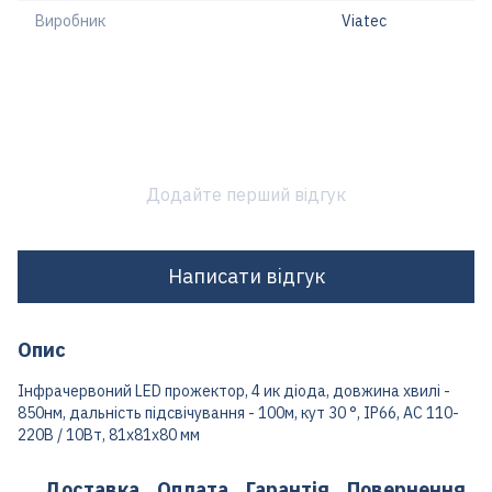
Виробник
Viatec
Додайте перший відгук
Написати відгук
Опис
Інфрачервоний LED прожектор, 4 ик діода, довжина хвилі -
850нм, дальність підсвічування - 100м, кут 30 °, IP66, AC 110-
220В / 10Вт, 81x81х80 мм
Доставка
Оплата
Гарантія
Повернення