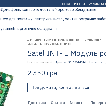
Про нас
Рішення
Оплата і до
я
Домофони, контроль доступу
Мережеве обладнання
я
Все для монтажу
Електрика, інструменти
Програмне забе
рування
Енергетичне обладнання
ДіМ - Системи Безпеки - Головна сторінка
Сигналізація
Satel INT- Е Модуль розширення зон
Satel INT- Е Модуль 
Немає в наявності
Артикул: 99-00014916
Написати ві
2 350 грн
Повідомити, коли з'явиться
Доставка
Оплата
Гарантія
Поверн