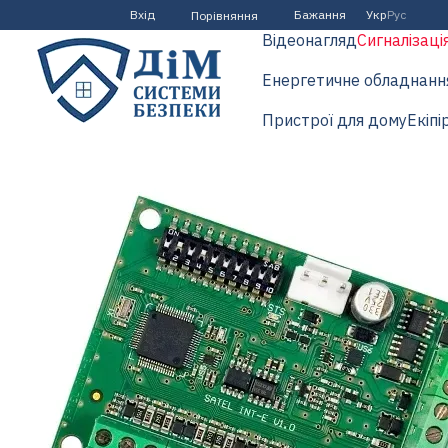
Перейти до основного контенту
Вхід
Бажання
Укр
Рус
Порівняння
Відеонагляд
Сигналізаці
Енергетичне обладнанн
Пристрої для дому
Екіпі