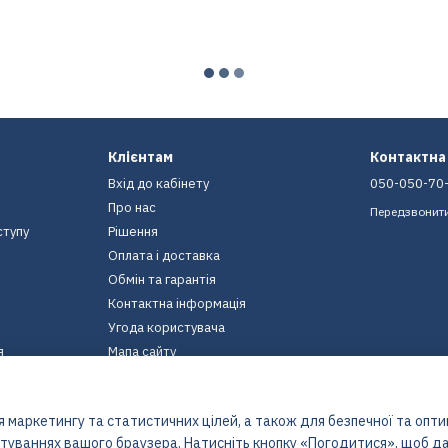
Клієнтам
Контактна
Вхід до кабінету
050-050-70
Про нас
Передзвонит
ступу
Рішення
Оплата і доставка
Обмін та гарантія
Контактна інформація
Угода користувача
я
Мапа сайту
Ми в соцмережах
 маркетингу та статистичних цілей, а також для безпечної та опт
штуваннях вашого браузера. Натисніть кнопку «Погодитися», щоб да