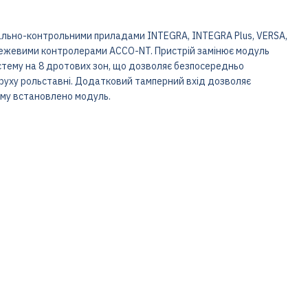
ально-контрольними приладами INTEGRA, INTEGRA Plus, VERSA,
ережевими контролерами ACCO-NT. Пристрій замінює модуль
стему на 8 дротових зон, що дозволяє безпосередньо
і руху рольставні. Додатковий тамперний вхід дозволяє
ому встановлено модуль.