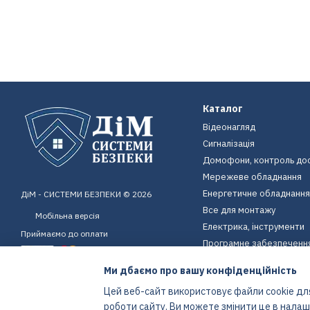
Каталог
Відеонагляд
Сигналізація
Домофони, контроль до
Мережеве обладнання
Енергетичне обладнання
ДіМ - СИСТЕМИ БЕЗПЕКИ © 2026
Все для монтажу
Мобільна версія
Електрика, інструменти
Приймаємо до оплати
Програмне забезпеченн
Пристрої для дому
Ми дбаємо про вашу конфіденційність
Екіпірування
Цей веб-сайт використовує файли cookie для
Енергетичне обладнання
роботи сайту. Ви можете змінити це в нала