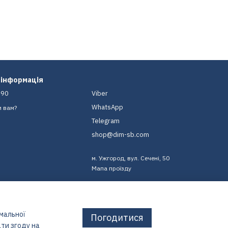
 інформація
-90
Viber
WhatsApp
и вам?
Telegram
shop@dim-sb.com
м. Ужгород, вул. Сечені, 50
Мапа проїзду
имальної
Погодитися
ти згоду на