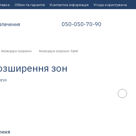
ставка
Обмін та гарантія
Контактна інформація
Угода користувача
050-050-70-90
зпечення
Аксесуари охоронні
Аксесуари охоронні Satel
розширення зон
дгук
ення