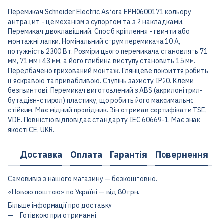
Перемикач Schneider Electric Asfora EPH0600171 кольору
антрацит - це механізм з супортом та з 2 накладками.
Перемикач двоклавішний. Спосіб кріплення - гвинти або
монтажні лапки. Номінальний струм перемикача 10 A,
потужність 2300 Вт. Розміри цього перемикача становлять 71
мм, 71 мм і 43 мм, а його глибина виступу становить 15 мм.
Передбачено прихований монтаж. Глянцеве покриття робить
її яскравою та привабливою. Ступінь захисту IP20. Клеми
безгвинтові. Перемикач виготовлений з ABS (акрилонітрил-
бутадієн-стирол) пластику, що робить його максимально
стійким. Має мідний провідник. Він отримав сертифікати TSE,
VDE. Повністю відповідає стандарту IEC 60669-1. Має знак
якості CE, UKR.
Доставка
Оплата
Гарантія
Повернення
Самовивіз з нашого магазину — безкоштовно.
«Новою поштою» по Україні — від 80 грн.
Більше інформації про доставку
Готівкою при отриманні