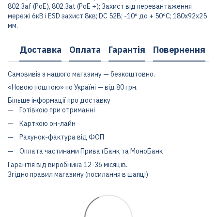
802.3af (PoE), 802.3at (PoE +); Захист від перевантаження
мережі 6кВ і ESD захист 8кв; DC 52B; -10º до + 50ºC; 180х92х25
мм.
Доставка
Оплата
Гарантія
Повернення
Самовивіз з нашого магазину — безкоштовно.
«Новою поштою» по Україні — від 80 грн.
Більше інформації про доставку
Готівкою при отриманні
Карткою он-лайн
Рахунок-фактура від ФОП
Оплата частинами ПриватБанк та МоноБанк
Гарантія від виробника 12-36 місяців.
Згідно правил магазину (посилання в шапці)