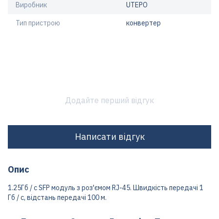
Виробник
UTEPO
Тип пристрою
конвертер
Додайте перший відгук
Написати відгук
Опис
1.25Гб / с SFP модуль з роз'ємом RJ-45. Швидкість передачі 1
Гб / с, відстань передачі 100 м.