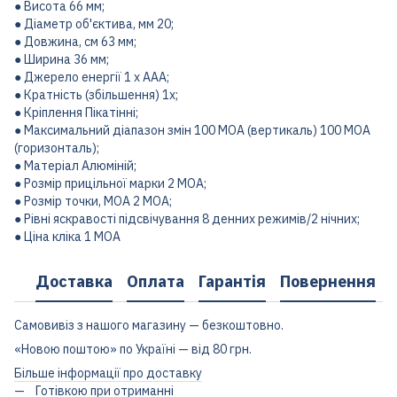
● Висота 66 мм;
● Діаметр об'єктива, мм 20;
● Довжина, см 63 мм;
● Ширина 36 мм;
● Джерело енергії 1 x AAA;
● Кратність (збільшення) 1х;
● Кріплення Пікатінні;
● Максимальний діапазон змін 100 MOA (вертикаль) 100 MOA
(горизонталь);
● Матеріал Алюміній;
● Розмір прицільної марки 2 MOA;
● Розмір точки, MOA 2 MOA;
● Рівні яскравості підсвічування 8 денних режимів/2 нічних;
● Ціна кліка 1 MOA
Доставка
Оплата
Гарантія
Повернення
Самовивіз з нашого магазину — безкоштовно.
«Новою поштою» по Україні — від 80 грн.
Більше інформації про доставку
Готівкою при отриманні