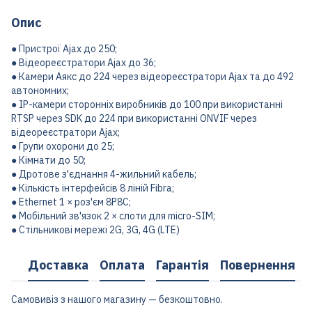
Опис
● Пристрої Ajax до 250;
● Відеореєстратори Ajax до 36;
● Камери Аякс до 224 через відеореєстратори Ajax та до 492
автономних;
● IP-камери сторонніх виробників до 100 при використанні
RTSP через SDK до 224 при використанні ONVIF через
відеореєстратори Ajax;
● Групи охорони до 25;
● Кімнати до 50;
● Дротове з'єднання 4-жильний кабель;
● Кількість інтерфейсів 8 ліній Fibra;
● Ethernet 1 × роз'єм 8P8C;
● Мобільний зв'язок 2 × слоти для micro-SIM;
● Стільникові мережі 2G, 3G, 4G (LTE)
Доставка
Оплата
Гарантія
Повернення
Самовивіз з нашого магазину — безкоштовно.