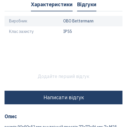
Характеристики
Відгуки
Виробник
OBO Bettermann
Клас захисту
IP55
Додайте перший відгук
Написати відгук
Опис
розмір 90х90х52 мм; внутрішній простір 77х77х46 мм; 7х М25