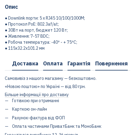
Опис
● Downlink порти: 5 x RJ45 10/100/1000M;
● Протокол PoE: 802.3af/at;
● 30Вт на порт, бюджет 120 Вт;
● Живлення: 7-57 ВDC;
● Робоча температура: -40º - + 75ºC;
● 115x32.2x101.2 мм
Доставка
Оплата
Гарантія
Повернення
Самовивіз з нашого магазину — безкоштовно.
«Новою поштою» по Україні — від 80 грн.
Більше інформації про доставку
Готівкою при отриманні
Карткою он-лайн
Рахунок-фактура від ФОП
Оплата частинами ПриватБанк та МоноБанк
Гарантія від виробника 12-36 місяців.