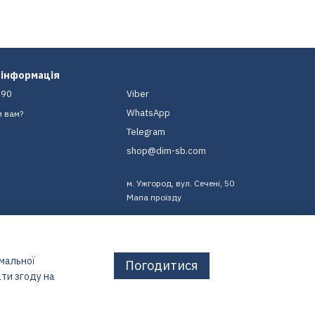
 інформація
-90
Viber
WhatsApp
и вам?
Telegram
shop@dim-sb.com
м. Ужгород, вул. Сечені, 50
Мапа проїзду
имальної
Погодитися
ти згоду на