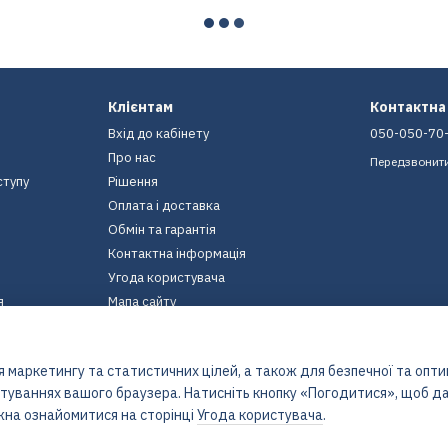
Клієнтам
Контактна
Вхід до кабінету
050-050-70
Про нас
Передзвонит
ступу
Рішення
Оплата і доставка
Обмін та гарантія
Контактна інформація
Угода користувача
я
Мапа сайту
Ми в соцмережах
 маркетингу та статистичних цілей, а також для безпечної та опт
штуваннях вашого браузера. Натисніть кнопку «Погодитися», щоб да
жна ознайомитися на сторінці
Угода користувача
.