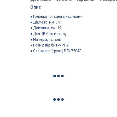
Опис
● Головка потайна з насічками;
● Діаметр, мм 3.9;
● Довжина, мм 19;
● Для ПВХ, по металу;
● Матеріал сталь ;
● Розмір під битку PH2;
● Стандарт (група) DIN 7504P