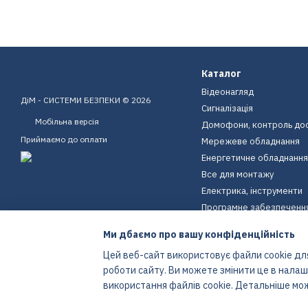
Каталог
Відеонагляд
ДіМ - СИСТЕМИ БЕЗПЕКИ © 2026
Сигналізація
Мобільна версія
Домофони, контроль до
Приймаємо до оплати
Мережеве обладнання
Енергетичне обладнання
Все для монтажу
Електрика, інструменти
Програмне забезпеченн
Пристрої для дому
Ми дбаємо про вашу конфіденційність
Екіпірування
Цей веб-сайт використовує файли cookie для
Енергетичне обладнання
роботи сайту. Ви можете змінити це в нала
Інтернет-магазин створений з Хорошоп
використання файлів cookie. Детальніше мо