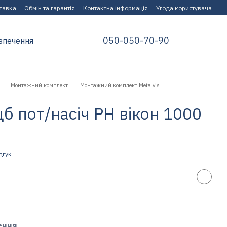
ставка
Обмін та гарантія
Контактна інформація
Угода користувача
050-050-70-90
зпечення
Монтажний комплект
Монтажний комплект Metalvis
цб пот/насіч PH вікон 1000
дгук
ення