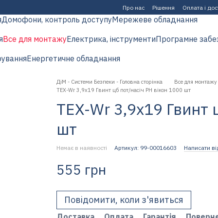
Про нас
Рішення
Оплата і до
я
Домофони, контроль доступу
Мережеве обладнання
я
Все для монтажу
Електрика, інструменти
Програмне забе
рування
Енергетичне обладнання
ДіМ - Системи Безпеки - Головна сторінка
Все для монтажу
TEX-Wr 3,9х19 Гвинт цб пот/насіч PH вікон 1000 шт
TEX-Wr 3,9х19 Гвинт 
шт
Немає в наявності
Артикул: 99-00016603
Написати ві
555 грн
Повідомити, коли з'явиться
Доставка
Оплата
Гарантія
Поверн