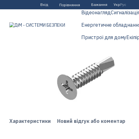
Перейти до основного контенту
Вхід
Бажання
Укр
Рус
Порівняння
Відеонагляд
Сигналізаці
Енергетичне обладнанн
Пристрої для дому
Екіпі
Характеристики
Новий відгук або коментар