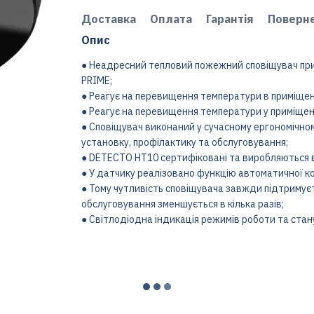
Доставка
Оплата
Гарантія
Поверн
Опис
● Неадресний тепловий пожежний сповіщувач приз
PRIME;
● Реагує на перевищення температури в приміщен
● Реагує на перевищення температури у приміщенн
● Сповіщувач виконаний у сучасному ергономічному
установку, профілактику та обслуговування;
● DETECTO HT10 сертифіковані та виробляються 
● У датчику реалізовано функцію автоматичної ко
● Тому чутливість сповіщувача завжди підтримуєт
обслуговування зменшується в кілька разів;
● Світлодіодна індикація режимів роботи та стан