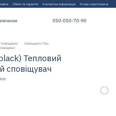
ставка
Обмін та гарантія
Контактна інформація
Угода користувача
050-050-70-90
зпечення
Сповіщувачі
Сповіщувачі Tiras
сповіщувач
black) Тепловий
й сповіщувач
дгук