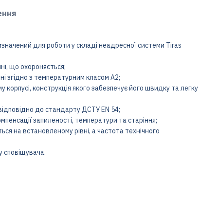
ення
начений для роботи у складі неадресної системи Tiras
ні, що охороняється;
і згідно з температурним класом А2;
 корпусі, конструкція якого забезпечує його швидку та легку
відповідно до стандарту ДСТУ EN 54;
мпенсації запиленості, температури та старіння;
ься на встановленому рівні, а частота технічного
у сповіщувача.