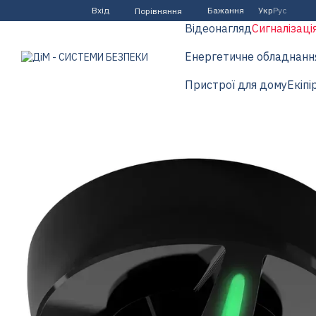
Перейти до основного контенту
Вхід
Бажання
Укр
Рус
Порівняння
Відеонагляд
Сигналізаці
Енергетичне обладнанн
Пристрої для дому
Екіпі