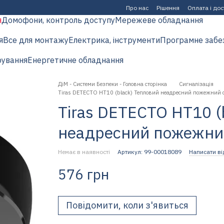
Про нас
Рішення
Оплата і до
я
Домофони, контроль доступу
Мережеве обладнання
я
Все для монтажу
Електрика, інструменти
Програмне забе
рування
Енергетичне обладнання
ДіМ - Системи Безпеки - Головна сторінка
Сигналізація
Tiras DETECTO HT10 (black) Тепловий неадресний пожежний 
Tiras DETECTO HT10 (
неадресний пожежни
Немає в наявності
Артикул: 99-00018089
Написати ві
576 грн
Повідомити, коли з'явиться