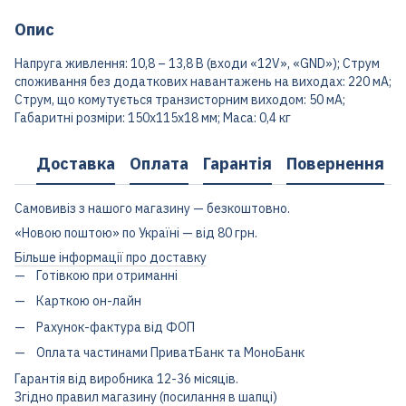
Опис
Напруга живлення: 10,8 – 13,8 В (входи «12V», «GND»); Струм
споживання без додаткових навантажень на виходах: 220 мА;
Струм, що комутується транзисторним виходом: 50 мА;
Габаритні розміри: 150х115х18 мм; Маса: 0,4 кг
Доставка
Оплата
Гарантія
Повернення
Самовивіз з нашого магазину — безкоштовно.
«Новою поштою» по Україні — від 80 грн.
Більше інформації про доставку
Готівкою при отриманні
Карткою он-лайн
Рахунок-фактура від ФОП
Оплата частинами ПриватБанк та МоноБанк
Гарантія від виробника 12-36 місяців.
Згідно правил магазину (посилання в шапці)