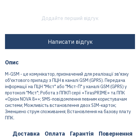
Додайте перший відгук
Написати відгук
Опис
M-GSM - це комунікатор, призначений для реалізації зв'язку
об'єктового приладу з ПЦН в каналі GSM (GPRS). Передача
інформації на ПЦН "Міст" або "Міст-П" у каналі GSM (GPRS) у
протоколі "Міст"; Робота з ППКП серії «TirasPRIME» та ППК
«Оріон NOVA 8+»; SMS-повідомлення певним користувачам
системи; Можливість встановлення двох SIM-карток;
Зменшено струм споживання; Встановлення на базову плату
ППК.
Доставка
Оплата
Гарантія
Повернення