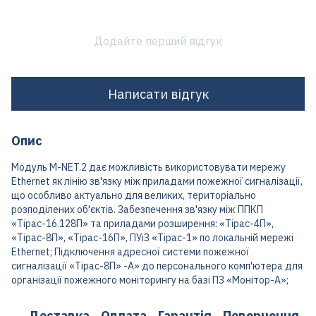
Додайте перший відгук
Написати відгук
Опис
Модуль M-NET.2 дає можливість використовувати мережу
Ethernet як лінію зв'язку між приладами пожежної сигналізації,
що особливо актуально для великих, територіально
розподілених об'єктів. Забезпечення зв'язку між ППКП
«Тірас-16.128П» та приладами розширення: «Тірас-4П»,
«Тірас-8П», «Тірас-16П», ПУіЗ «Тірас-1» по локальній мережі
Ethernet; Підключення адресної системи пожежної
сигналізації «Тірас-8П» -А» до персонального комп'ютера для
організації пожежного моніторингу на базі ПЗ «Монітор-А»;
Доставка
Оплата
Гарантія
Повернення