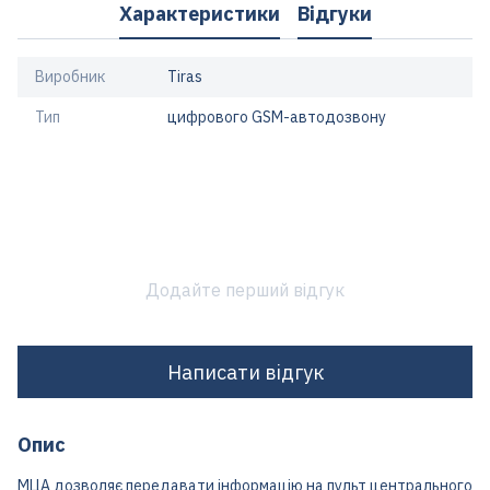
Характеристики
Відгуки
Виробник
Tiras
Тип
цифрового GSM-автодозвону
Додайте перший відгук
Написати відгук
Опис
МЦА дозволяє передавати інформацію на пульт центрального