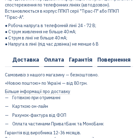
спостереження по телефонних лініях (автодозвон).
Встановлюється в корпус ППКП серії "Тірас-П" або ППКП
"Тірас-А".
● Робоча напруга в телефонній лінії 24 - 72 В;
● Струм живлення не більше 40 мА;
● Струм в лінії не більше 40 мА;
● Напруга в лінії (під час дзвінка) не менше 6 В
Доставка
Оплата
Гарантія
Повернення
Самовивіз з нашого магазину — безкоштовно.
«Новою поштою» по Україні — від 80 грн.
Більше інформації про доставку
Готівкою при отриманні
Карткою он-лайн
Рахунок-фактура від ФОП
Оплата частинами ПриватБанк та МоноБанк
Гарантія від виробника 12-36 місяців.