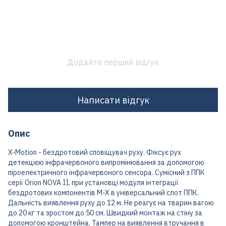
Додайте перший відгук
Написати відгук
Опис
X-Motion - бездротовий сповіщувач руху. Фіксує рух
детекцією інфрачервоного випромінювання за допомогою
піроелектричного інфрачервоного сенсора. Сумісний з ППК
серії Orion NOVA II, при установці модуля інтеграції
бездротових компонентів M-X в універсальний слот ППК.
Дальність виявлення руху до 12 м. Не реагує на тварин вагою
до 20 кг та зростом до 50 см. Швидкий монтаж на стіну за
допомогою кронштейна. Тампер на виявлення втручання в