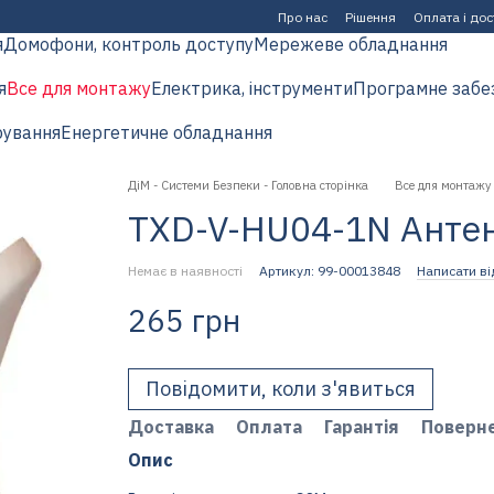
Про нас
Рішення
Оплата і до
я
Домофони, контроль доступу
Мережеве обладнання
я
Все для монтажу
Електрика, інструменти
Програмне забе
рування
Енергетичне обладнання
ДіМ - Системи Безпеки - Головна сторінка
Все для монтажу
TXD-V-HU04-1N Анте
Немає в наявності
Артикул: 99-00013848
Написати ві
265 грн
Повідомити, коли з'явиться
Доставка
Оплата
Гарантія
Поверн
Опис