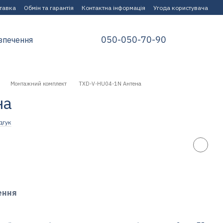
ставка
Обмін та гарантія
Контактна інформація
Угода користувача
050-050-70-90
зпечення
Монтажний комплект
TXD-V-HU04-1N Антена
на
дгук
ення