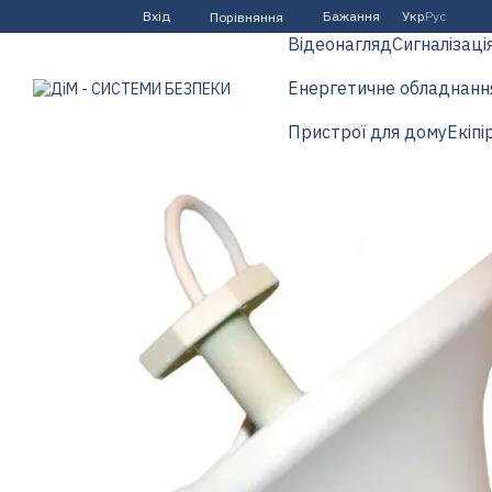
Перейти до основного контенту
Вхід
Бажання
Укр
Рус
Порівняння
Відеонагляд
Сигналізаці
Енергетичне обладнанн
Пристрої для дому
Екіпі