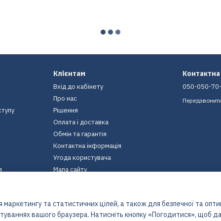
Клієнтам
Контактна
Вхід до кабінету
050-050-70
Про нас
Передзвонит
ступу
Рішення
Оплата і доставка
Обмін та гарантія
Контактна інформація
Угода користувача
я
Мапа сайту
Ми в соцмережах
 маркетингу та статистичних цілей, а також для безпечної та опт
штуваннях вашого браузера. Натисніть кнопку «Погодитися», щоб да