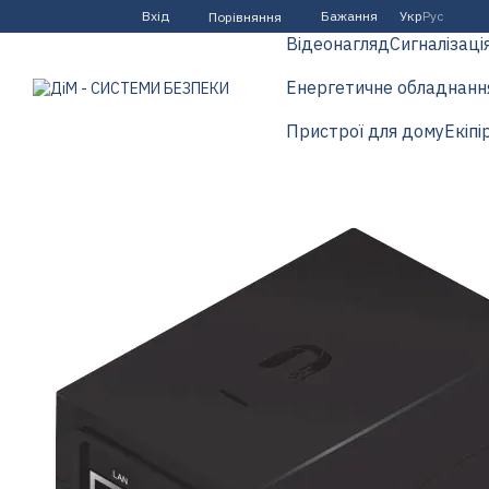
Перейти до основного контенту
Вхід
Бажання
Укр
Рус
Порівняння
Відеонагляд
Сигналізаці
Енергетичне обладнанн
Пристрої для дому
Екіпі