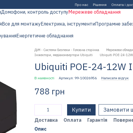
Про нас
Рішення
Оплата і до
я
Домофони, контроль доступу
Мережеве обладнання
я
Все для монтажу
Електрика, інструменти
Програмне забе
рування
Енергетичне обладнання
ДіМ - Системи Безпеки - Головна сторінка
Мережеве облад
Інжектори, медіаконвертори Ubiquiti
Ubiquiti POE-24-12W
Ubiquiti POE-24-12W 
В наявності
Артикул: 99-10026956
Написати відгук
788 грн
Купити
Замовити 
Доставка
Оплата
Гарантія
Поверн
Опис