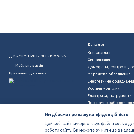
Каталог
Відеонагляд
ДіМ - СИСТЕМИ БЕЗПЕКИ © 2026
Сигналізація
Мобільна версія
Домофони, контроль до
Приймаємо до оплати
Мережеве обладнання
Енергетичне обладнання
Все для монтажу
Електрика, інструменти
Програмне забезпеченн
Пристрої для дому
Ми дбаємо про вашу конфіденційність
Екіпірування
Цей веб-сайт використовує файли cookie для
Енергетичне обладнання
роботи сайту. Ви можете змінити це в нала