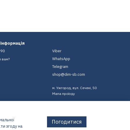
 інформація
-90
Viber
WhatsApp
и вам?
Telegram
shop@dim-sb.com
м. Ужгород, вул. Сечені, 50
Мапа проїзду
имальної
Погодитися
ти згоду на