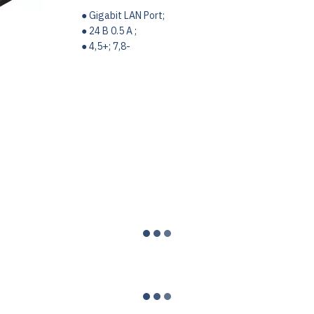
● Gigabit LAN Port;
● 24 В 0.5 А ;
● 4,5+; 7,8-