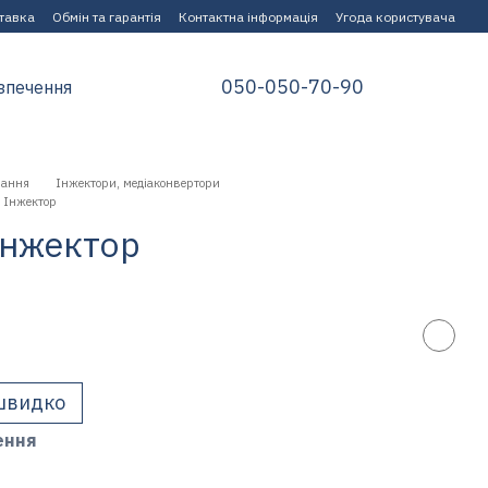
ставка
Обмін та гарантія
Контактна інформація
Угода користувача
050-050-70-90
зпечення
нання
Інжектори, медіаконвертори
 Інжектор
Інжектор
швидко
ення