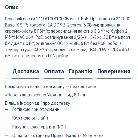
Опис
Downlink порти 2*10/100/1000Base-T PoE; Uplink порти 2*1000
Base-X SFP; тривога: 1A DC 9В, 2 cores, 5.08 мм; пропускна
спроможність 8 Гбіт/с; пересилання пакетів 3,8 мп/с; буфер 2
Мбіт; MAC 16К; PoE: розпинування 1/2(+)，3/6(-), 30 Вт на порт,
бюджет 60 Вт; живлення DC 12~48В, 6 Вт без PoE; робоча
температура -40~75℃; корпус алюміній, IP40; 159 х 110 х 46.5
мм; встановлення на DIN рейку
Доставка
Оплата
Гарантія
Повернення
Самовивіз з нашого магазину — безкоштовно.
«Новою поштою» по Україні — від 80 грн.
Більше інформації про доставку
Готівкою при отриманні
Карткою он-лайн
Рахунок-фактура від ФОП
Оплата частинами ПриватБанк та МоноБанк