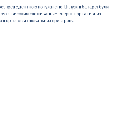
безпрецедентною потужністю. Ці лужні батареї були
оях з високим споживанням енергії: портативних
х ігор та освітлювальних пристроїв.