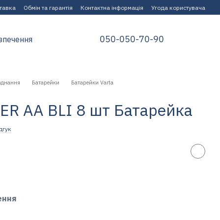
ставка
Обмін та гарантія
Контактна інформація
Угода користувача
050-050-70-90
зпечення
аднання
Батарейки
Батарейки Varta
R AA BLI 8 шт Батарейка
дгук
ення