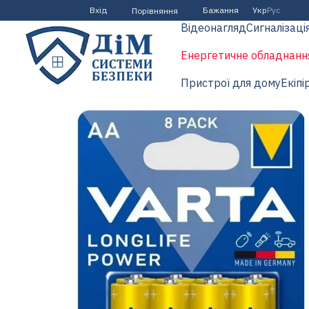
Перейти до основного контенту
Вхід
Бажання
Укр
Рус
Порівняння
Відеонагляд
Сигналізаці
Енергетичне обладнанн
Пристрої для дому
Екіпі