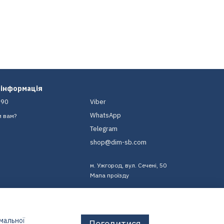
 інформація
-90
Viber
WhatsApp
и вам?
Telegram
shop@dim-sb.com
м. Ужгород, вул. Сечені, 50
Мапа проїзду
имальної
Погодитися