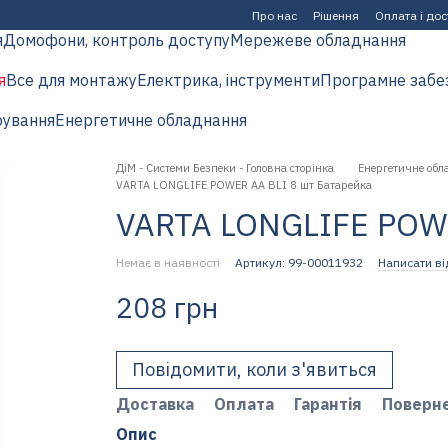
Про нас
Рішення
Оплата і до
я
Домофони, контроль доступу
Мережеве обладнання
я
Все для монтажу
Електрика, інструменти
Програмне забе
рування
Енергетичне обладнання
ДіМ - Системи Безпеки - Головна сторінка
Енергетичне обл
VARTA LONGLIFE POWER AA BLI 8 шт Батарейка
VARTA LONGLIFE POWE
Немає в наявності
Артикул: 99-00011932
Написати ві
208 грн
Повідомити, коли з'явиться
Доставка
Оплата
Гарантія
Поверн
Опис