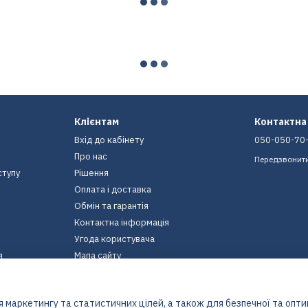
Клієнтам
Контактна
Вхід до кабінету
050-050-70
Про нас
Передзвонит
ступу
Рішення
Оплата і доставка
Обмін та гарантія
Контактна інформація
Угода користувача
я
Мапа сайту
Ми в соцмережах
 маркетингу та статистичних цілей, а також для безпечної та опт