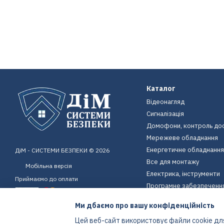
Каталог
Відеонагляд
Сигналізація
Домофони, контроль до
Мережеве обладнання
Енергетичне обладнання
ДіМ - СИСТЕМИ БЕЗПЕКИ © 2026
Все для монтажу
Мобільна версія
Електрика, інструменти
Приймаємо до оплати
Програмне забезпеченн
Пристрої для дому
Ми дбаємо про вашу конфіденційність
Екіпірування
Цей веб-сайт використовує файли cookie для
Енергетичне обладнання