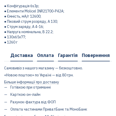
● Конфігурація 6s3p;
● Елементи Molicel INR21700-P42A;
● Ємність, мА/г 12600;
● Піковий струм розряду, А 130;
● Струм заряду, А 4-16;
● Напруга номінальна, В 22.2;
● 130x65x77;
● 1260 г
Доставка
Оплата
Гарантія
Повернення
Самовивіз з нашого магазину — безкоштовно.
«Новою поштою» по Україні — від 80 грн.
Більше інформації про доставку
Готівкою при отриманні
Карткою он-лайн
Рахунок-фактура від ФОП
Оплата частинами ПриватБанк та МоноБанк