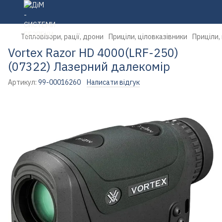
Тепловізори, рації, дрони
Приціли, ціловказівники
Приціли,
Vortex Razor HD 4000(LRF-250)
(07322) Лазерний далекомір
Артикул:
99-00016260
Написати відгук