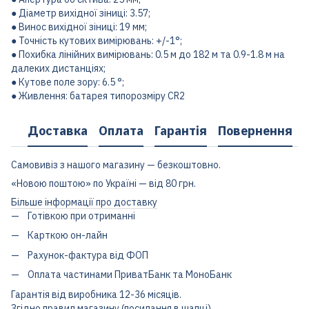
● Діаметр вихідної зіниці: 3.57;
● Винос вихідної зіниці: 19 мм;
● Точність кутових вимірювань: +/-1°;
● Похибка лінійних вимірювань: 0.5 м до 182 м та 0.9-1.8 м на
далеких дистанціях;
● Кутове поле зору: 6.5 °;
● Живлення: батарея типорозміру CR2
Доставка
Оплата
Гарантія
Повернення
Самовивіз з нашого магазину — безкоштовно.
«Новою поштою» по Україні — від 80 грн.
Більше інформації про доставку
Готівкою при отриманні
Карткою он-лайн
Рахунок-фактура від ФОП
Оплата частинами ПриватБанк та МоноБанк
Гарантія від виробника 12-36 місяців.
Згідно правил магазину (посилання в шапці)