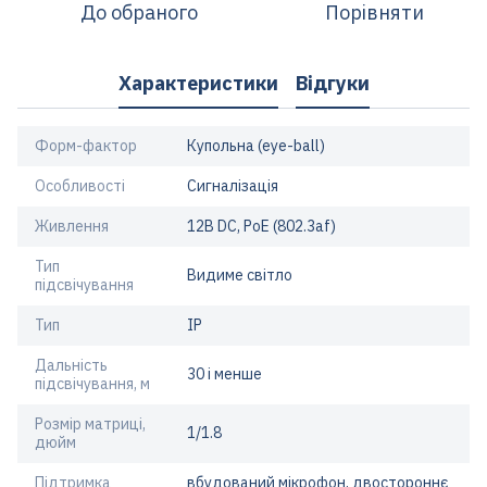
До обраного
Порівняти
Характеристики
Відгуки
Форм-фактор
Купольна (eye-ball)
Особливості
Сигналізація
Живлення
12В DС, PoE (802.3af)
Тип
Видиме світло
підсвічування
Тип
IP
Дальність
30 і менше
підсвічування, м
Розмір матриці,
1/1.8
дюйм
Підтримка
вбудований мікрофон, двостороннє