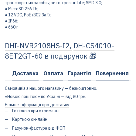
транспортних засобів; авто трекінг Lite; SMD 3.0;
● MicroSD 256 Гб;
● 12 VDC, PoE (802.3af);
● IP66;
● 660 г
DHI-NVR2108HS-I2,
DH-CS4010-
8ET2GT-60
в подарунок 🎁
Доставка
Оплата
Гарантія
Повернення
Самовивіз з нашого магазину — безкоштовно.
«Новою поштою» по Україні — від 80 грн.
Більше інформації про доставку
Готівкою при отриманні
Карткою он-лайн
Рахунок-фактура від ФОП