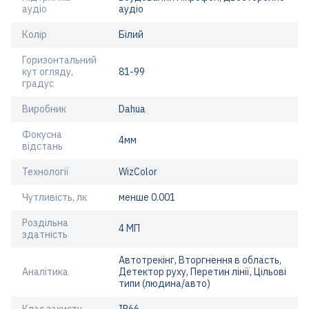
аудіо
аудіо
Колір
Білий
Горизонтальний
кут огляду,
81-99
градус
Виробник
Dahua
Фокусна
4мм
відстань
Технології
WizColor
Чутливість, лк
менше 0.001
Роздільна
4 МП
здатність
Автотрекінг, Вторгнення в область,
Аналітика
Детектор руху, Перетин лінії, Цільові
типи (людина/авто)