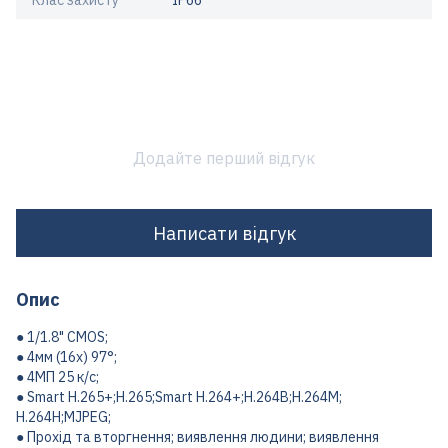
Клас захисту
IP66
Додайте перший відгук
Написати відгук
Опис
● 1/1.8" CMOS;
● 4мм (16х) 97°;
● 4МП 25 к/с;
● Smart H.265+;H.265;Smart H.264+;H.264B;H.264M;
H.264H;MJPEG;
● Прохід та вторгнення; виявлення людини; виявлення