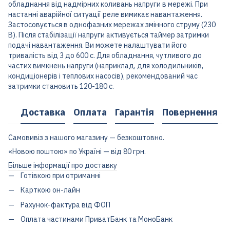
обладнання від надмірних коливань напруги в мережі. При
настанні аварійної ситуації реле вимикає навантаження.
Застосовується в однофазних мережах змінного струму (230
В). Після стабілізації напруги активується таймер затримки
подачі навантаження. Ви можете налаштувати його
тривалість від 3 до 600 с. Для обладнання, чутливого до
частих вимкнень напруги (наприклад, для холодильників,
кондиціонерів і теплових насосів), рекомендований час
затримки становить 120-180 с.
Доставка
Оплата
Гарантія
Повернення
Самовивіз з нашого магазину — безкоштовно.
«Новою поштою» по Україні — від 80 грн.
Більше інформації про доставку
Готівкою при отриманні
Карткою он-лайн
Рахунок-фактура від ФОП
Оплата частинами ПриватБанк та МоноБанк